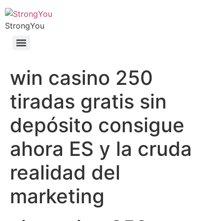
StrongYou
win casino 250
tiradas gratis sin
depósito consigue
ahora ES y la cruda
realidad del
marketing