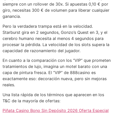
siempre con un rollover de 30x. Si apuestas 0,10 € por
giro, necesitas 300 € de volumen para liberar cualquier
ganancia.
Pero la verdadera trampa está en la velocidad.
Starburst gira en 2 segundos, Gonzo’s Quest en 3, y el
cerebro humano necesita al menos 4 segundos para
procesar la pérdida. La velocidad de los slots supera la
capacidad de razonamiento del jugador.
En cuanto a la comparación con los “VIP” que prometen
tratamientos de lujo, imagina un motel barato con una
capa de pintura fresca. El “VIP” de 888casino es
exactamente eso: decoración nueva, pero sin mejoras
reales.
Una lista rápida de los términos que aparecen en los
T&C de la mayoría de ofertas:
Piñata Casino Bono Sin Depósito 2026 Oferta Especial