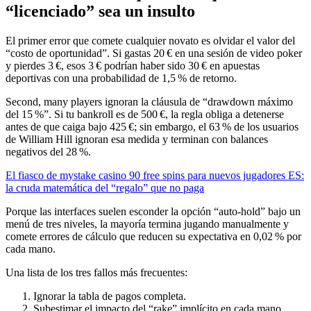
“licenciado” sea un insulto
El primer error que comete cualquier novato es olvidar el valor del
“costo de oportunidad”. Si gastas 20 € en una sesión de video poker
y pierdes 3 €, esos 3 € podrían haber sido 30 € en apuestas
deportivas con una probabilidad de 1,5 % de retorno.
Second, many players ignoran la cláusula de “drawdown máximo
del 15 %”. Si tu bankroll es de 500 €, la regla obliga a detenerse
antes de que caiga bajo 425 €; sin embargo, el 63 % de los usuarios
de William Hill ignoran esa medida y terminan con balances
negativos del 28 %.
El fiasco de mystake casino 90 free spins para nuevos jugadores ES:
la cruda matemática del “regalo” que no paga
Porque las interfaces suelen esconder la opción “auto‑hold” bajo un
menú de tres niveles, la mayoría termina jugando manualmente y
comete errores de cálculo que reducen su expectativa en 0,02 % por
cada mano.
Una lista de los tres fallos más frecuentes:
Ignorar la tabla de pagos completa.
Subestimar el impacto del “rake” implícito en cada mano.