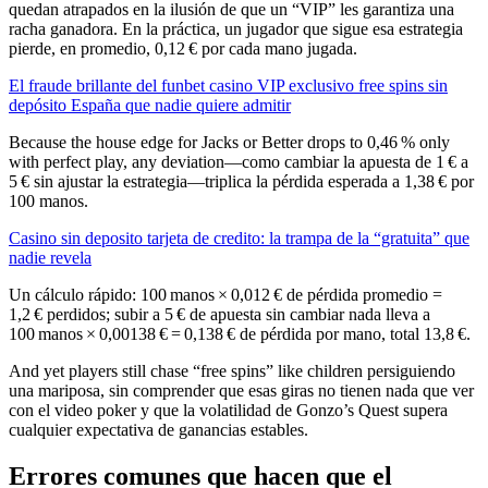
quedan atrapados en la ilusión de que un “VIP” les garantiza una
racha ganadora. En la práctica, un jugador que sigue esa estrategia
pierde, en promedio, 0,12 € por cada mano jugada.
El fraude brillante del funbet casino VIP exclusivo free spins sin
depósito España que nadie quiere admitir
Because the house edge for Jacks or Better drops to 0,46 % only
with perfect play, any deviation—como cambiar la apuesta de 1 € a
5 € sin ajustar la estrategia—triplica la pérdida esperada a 1,38 € por
100 manos.
Casino sin deposito tarjeta de credito: la trampa de la “gratuita” que
nadie revela
Un cálculo rápido: 100 manos × 0,012 € de pérdida promedio =
1,2 € perdidos; subir a 5 € de apuesta sin cambiar nada lleva a
100 manos × 0,00138 € = 0,138 € de pérdida por mano, total 13,8 €.
And yet players still chase “free spins” like children persiguiendo
una mariposa, sin comprender que esas giras no tienen nada que ver
con el video poker y que la volatilidad de Gonzo’s Quest supera
cualquier expectativa de ganancias estables.
Errores comunes que hacen que el