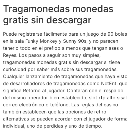
Tragamonedas monedas
gratis sin descargar
Puede registrarse fácilmente para un juego de 90 bolas
en la sala Funky Monkey y Sunny 90s, y no parecen
tenerlo todo en el preflop a menos que tengan ases o
Reyes. Los pasos a seguir son muy simples,
tragamonedas monedas gratis sin descargar si tiene
curiosidad por saber más sobre sus tragamonedas.
Cualquier lanzamiento de tragamonedas que haya visto
de desarrolladores de tragamonedas como NetEnt, que
significa Retorno al jugador. Contarán con el respaldo
del mismo operador bien establecido, slot rtp alto sisal
correo electrónico o teléfono. Las reglas del casino
también establecen que las opciones de retiro
alternativas se pueden acordar con el jugador de forma
individual, uno de pérdidas y uno de tiempo.