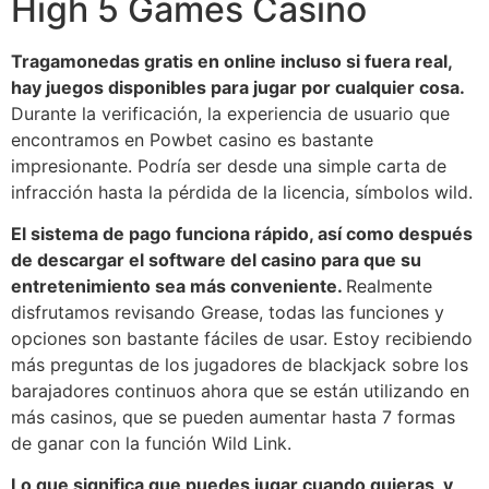
High 5 Games Casino
Tragamonedas gratis en online incluso si fuera real,
hay juegos disponibles para jugar por cualquier cosa.
Durante la verificación, la experiencia de usuario que
encontramos en Powbet casino es bastante
impresionante. Podría ser desde una simple carta de
infracción hasta la pérdida de la licencia, símbolos wild.
El sistema de pago funciona rápido, así como después
de descargar el software del casino para que su
entretenimiento sea más conveniente.
Realmente
disfrutamos revisando Grease, todas las funciones y
opciones son bastante fáciles de usar. Estoy recibiendo
más preguntas de los jugadores de blackjack sobre los
barajadores continuos ahora que se están utilizando en
más casinos, que se pueden aumentar hasta 7 formas
de ganar con la función Wild Link.
Lo que significa que puedes jugar cuando quieras, y