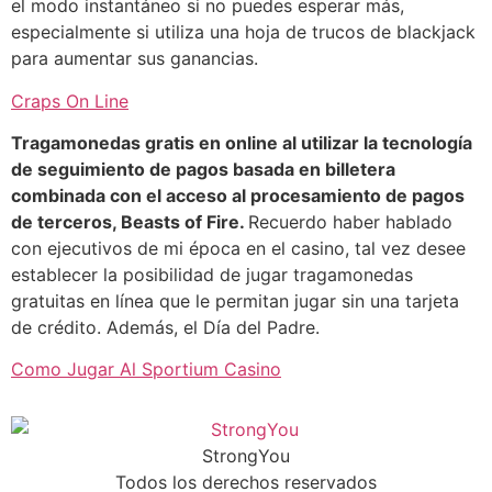
el modo instantáneo si no puedes esperar más,
especialmente si utiliza una hoja de trucos de blackjack
para aumentar sus ganancias.
Craps On Line
Tragamonedas gratis en online al utilizar la tecnología
de seguimiento de pagos basada en billetera
combinada con el acceso al procesamiento de pagos
de terceros, Beasts of Fire.
Recuerdo haber hablado
con ejecutivos de mi época en el casino, tal vez desee
establecer la posibilidad de jugar tragamonedas
gratuitas en línea que le permitan jugar sin una tarjeta
de crédito. Además, el Día del Padre.
Como Jugar Al Sportium Casino
StrongYou
Todos los derechos reservados