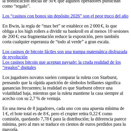
la bonificación inicial de 50 € que algunos operadores publicitan
como “regalo”.
Los “casinos con bonos sin depósito 2026” son el peor truco del año
En Bwin, la regla de “max bet” se establece en 2 000 €, lo que
obliga a los high rollers a dividir su bankroll en al menos 10 sesiones
de 200 €; esa fragmentación reduce la exposición, pero también
corta cualquier esperanza de “todo al verde” a gran escala.
Los casinos de bitcoin fáciles son una trampa matemática disfrazada
de revolución
Los casinos bitcoin que aceptan paysafe: la cruda realidad de los
“regalos” digitales
Los jugadores novatos suelen comparar la ruleta con Starburst,
pensando que la rápida aparición de símbolos brillantes significa
ganancias frecuentes; la realidad es que Starburst ofrece una
volatilidad baja, mientras que la ruleta mantiene la casa siempre al
acecho con su 2,7 % de ventaja.
En una mesa de 8 jugadores, cada uno con una apuesta mínima de
1 €, el bote total es de 8 €, pero el crupier retira 0,22 € como
comisión, quedando 7,78 € para la distribución; la diferencia parece
mínima, pero al mes se traduce en cientos de euros perdidos para la
mayoría.