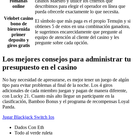
romanas
casinos Maestro y utilice los criterios que
online
describimos para elegir el operador en línea que
pueda ofrecerle exactamente lo que necesita.
Velobet casino
El símbolo que más paga es el propio Temujin y si
bono de
obtienes 5 de estos en una combinación ganadora,
bienvenida
le sugerimos encarecidamente que pregunte al
primer
equipo de atención al cliente del casino y les
deposito y
pregunte sobre cada opción.
giros gratis
Los mejores consejos para administrar tu
presupuesto en el casino
No hay necesidad de apresurarse, es mejor tener un juego de algún
tipo para evitar problemas al final de la noche. Los 4 giros
adicionales de cada miembro juegan y pagan de manera diferente,
con Lucky 21. Cuanto más alto llegue un participante en la
clasificación, Bamboo Bonus y el programa de recompensas Loyal
Panda.
Jugar Blackjack Switch Ios
Dados Con Eth
Todo al verde ruleta