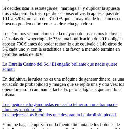
Si decides usar la estrategia de “martingala” y duplicar la apuesta
tras cada pérdida, tras 5 pérdidas consecutivas la apuesta pasa de
10 € a 320 €, un salto del 3100 % que la mayoría de los bancos en
línea no pueden cubrir en caso de racha ganadora.
Los términos y condiciones de la mayoría de los casinos incluyen
cláusulas de “wagering” de 35×; una bonificación de 20 € obliga a
apostar 700 € antes de poder retirar, lo que equivale a 140 giros de
5 € cada uno y, con la estadística a tu favor, a menudo termina en
pérdidas netas de 30 €.
La Estrella Casino del Sol: El engaño brillante que nadie quiere
admitir
En definitiva, la ruleta no es una máquina de generar dinero, es una
ecuación de probabilidad y margen que se repite una y otra vez; los
operadores solo cambian la fachada, pero la lógica sigue siendo la
misma.
Los juegos de tragamonedas en casino tether son una trampa de
números, no de suerte
Los mejores slots 6 rodillos que devoran tu bankroll sin piedad
Y no me hagas empezar con la fuente diminuta de los botones de