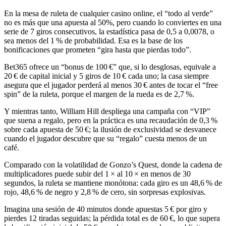
En la mesa de ruleta de cualquier casino online, el “todo al verde”
no es más que una apuesta al 50%, pero cuando lo conviertes en una
serie de 7 giros consecutivos, la estadística pasa de 0,5 a 0,0078, o
sea menos del 1 % de probabilidad. Esa es la base de los
bonificaciones que prometen “gira hasta que pierdas todo”.
Bet365 ofrece un “bonus de 100 €” que, si lo desglosas, equivale a
20 € de capital inicial y 5 giros de 10 € cada uno; la casa siempre
asegura que el jugador perderá al menos 30 € antes de tocar el “free
spin” de la ruleta, porque el margen de la rueda es de 2,7 %.
Y mientras tanto, William Hill despliega una campaña con “VIP”
que suena a regalo, pero en la práctica es una recaudación de 0,3 %
sobre cada apuesta de 50 €; la ilusión de exclusividad se desvanece
cuando el jugador descubre que su “regalo” cuesta menos de un
café.
Comparado con la volatilidad de Gonzo’s Quest, donde la cadena de
multiplicadores puede subir del 1 × al 10 × en menos de 30
segundos, la ruleta se mantiene monótona: cada giro es un 48,6 % de
rojo, 48,6 % de negro y 2,8 % de cero, sin sorpresas explosivas.
Imagina una sesión de 40 minutos donde apuestas 5 € por giro y
pierdes 12 tiradas seguidas; la pérdida total es de 60 €, lo que supera