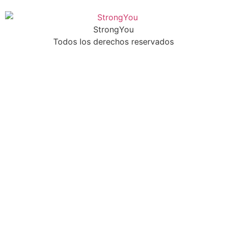
StrongYou
Todos los derechos reservados