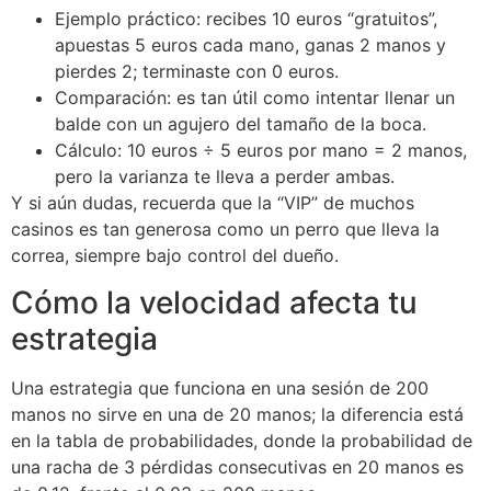
Ejemplo práctico: recibes 10 euros “gratuitos”,
apuestas 5 euros cada mano, ganas 2 manos y
pierdes 2; terminaste con 0 euros.
Comparación: es tan útil como intentar llenar un
balde con un agujero del tamaño de la boca.
Cálculo: 10 euros ÷ 5 euros por mano = 2 manos,
pero la varianza te lleva a perder ambas.
Y si aún dudas, recuerda que la “VIP” de muchos
casinos es tan generosa como un perro que lleva la
correa, siempre bajo control del dueño.
Cómo la velocidad afecta tu
estrategia
Una estrategia que funciona en una sesión de 200
manos no sirve en una de 20 manos; la diferencia está
en la tabla de probabilidades, donde la probabilidad de
una racha de 3 pérdidas consecutivas en 20 manos es