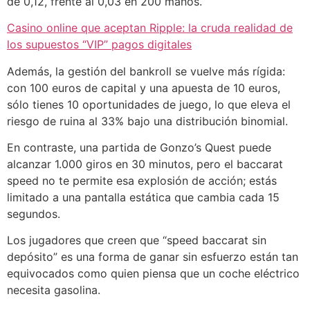
de 0,12, frente al 0,03 en 200 manos.
Casino online que aceptan Ripple: la cruda realidad de
los supuestos “VIP” pagos digitales
Además, la gestión del bankroll se vuelve más rígida:
con 100 euros de capital y una apuesta de 10 euros,
sólo tienes 10 oportunidades de juego, lo que eleva el
riesgo de ruina al 33% bajo una distribución binomial.
En contraste, una partida de Gonzo’s Quest puede
alcanzar 1.000 giros en 30 minutos, pero el baccarat
speed no te permite esa explosión de acción; estás
limitado a una pantalla estática que cambia cada 15
segundos.
Los jugadores que creen que “speed baccarat sin
depósito” es una forma de ganar sin esfuerzo están tan
equivocados como quien piensa que un coche eléctrico
necesita gasolina.