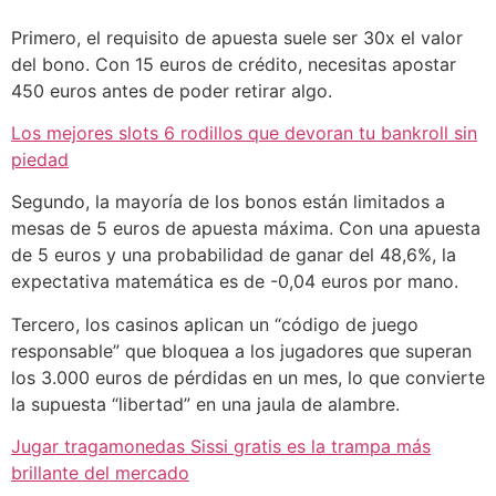
Primero, el requisito de apuesta suele ser 30x el valor
del bono. Con 15 euros de crédito, necesitas apostar
450 euros antes de poder retirar algo.
Los mejores slots 6 rodillos que devoran tu bankroll sin
piedad
Segundo, la mayoría de los bonos están limitados a
mesas de 5 euros de apuesta máxima. Con una apuesta
de 5 euros y una probabilidad de ganar del 48,6%, la
expectativa matemática es de -0,04 euros por mano.
Tercero, los casinos aplican un “código de juego
responsable” que bloquea a los jugadores que superan
los 3.000 euros de pérdidas en un mes, lo que convierte
la supuesta “libertad” en una jaula de alambre.
Jugar tragamonedas Sissi gratis es la trampa más
brillante del mercado