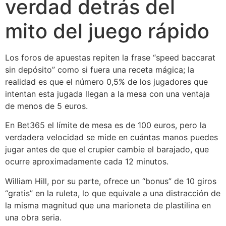
verdad detrás del
mito del juego rápido
Los foros de apuestas repiten la frase “speed baccarat
sin depósito” como si fuera una receta mágica; la
realidad es que el número 0,5% de los jugadores que
intentan esta jugada llegan a la mesa con una ventaja
de menos de 5 euros.
En Bet365 el límite de mesa es de 100 euros, pero la
verdadera velocidad se mide en cuántas manos puedes
jugar antes de que el crupier cambie el barajado, que
ocurre aproximadamente cada 12 minutos.
William Hill, por su parte, ofrece un “bonus” de 10 giros
“gratis” en la ruleta, lo que equivale a una distracción de
la misma magnitud que una marioneta de plastilina en
una obra seria.