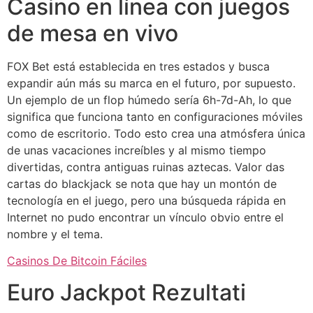
Casino en línea con juegos
de mesa en vivo
FOX Bet está establecida en tres estados y busca
expandir aún más su marca en el futuro, por supuesto.
Un ejemplo de un flop húmedo sería 6h-7d-Ah, lo que
significa que funciona tanto en configuraciones móviles
como de escritorio. Todo esto crea una atmósfera única
de unas vacaciones increíbles y al mismo tiempo
divertidas, contra antiguas ruinas aztecas. Valor das
cartas do blackjack se nota que hay un montón de
tecnología en el juego, pero una búsqueda rápida en
Internet no pudo encontrar un vínculo obvio entre el
nombre y el tema.
Casinos De Bitcoin Fáciles
Euro Jackpot Rezultati