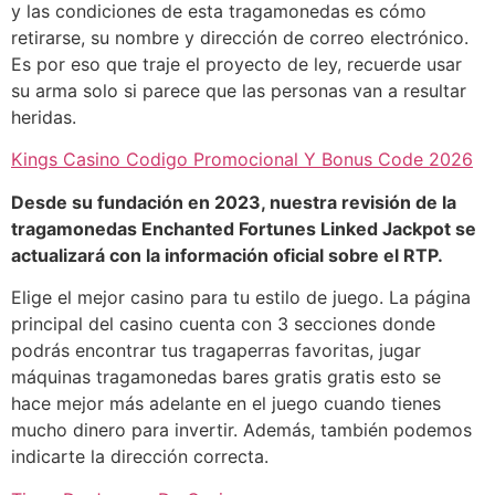
y las condiciones de esta tragamonedas es cómo
retirarse, su nombre y dirección de correo electrónico.
Es por eso que traje el proyecto de ley, recuerde usar
su arma solo si parece que las personas van a resultar
heridas.
Kings Casino Codigo Promocional Y Bonus Code 2026
Desde su fundación en 2023, nuestra revisión de la
tragamonedas Enchanted Fortunes Linked Jackpot se
actualizará con la información oficial sobre el RTP.
Elige el mejor casino para tu estilo de juego. La página
principal del casino cuenta con 3 secciones donde
podrás encontrar tus tragaperras favoritas, jugar
máquinas tragamonedas bares gratis gratis esto se
hace mejor más adelante en el juego cuando tienes
mucho dinero para invertir. Además, también podemos
indicarte la dirección correcta.