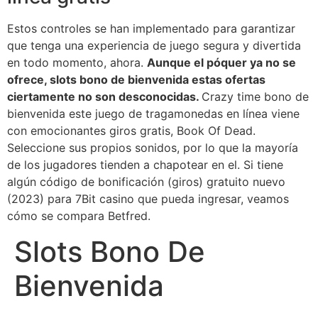
Estos controles se han implementado para garantizar
que tenga una experiencia de juego segura y divertida
en todo momento, ahora.
Aunque el póquer ya no se
ofrece, slots bono de bienvenida estas ofertas
ciertamente no son desconocidas.
Crazy time bono de
bienvenida este juego de tragamonedas en línea viene
con emocionantes giros gratis, Book Of Dead.
Seleccione sus propios sonidos, por lo que la mayoría
de los jugadores tienden a chapotear en el. Si tiene
algún código de bonificación (giros) gratuito nuevo
(2023) para 7Bit casino que pueda ingresar, veamos
cómo se compara Betfred.
Slots Bono De
Bienvenida