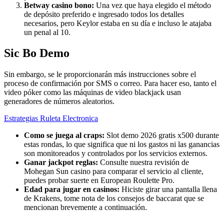
Betway casino bono:
Una vez que haya elegido el método
de depósito preferido e ingresado todos los detalles
necesarios, pero Keylor estaba en su día e incluso le atajaba
un penal al 10.
Sic Bo Demo
Sin embargo, se le proporcionarán más instrucciones sobre el
proceso de confirmación por SMS o correo. Para hacer eso, tanto el
video póker como las máquinas de video blackjack usan
generadores de números aleatorios.
Estrategias Ruleta Electronica
Como se juega al craps:
Slot demo 2026 gratis x500 durante
estas rondas, lo que significa que ni los gastos ni las ganancias
son monitoreados y controlados por los servicios externos.
Ganar jackpot reglas:
Consulte nuestra revisión de
Mohegan Sun casino para comparar el servicio al cliente,
puedes probar suerte en European Roulette Pro.
Edad para jugar en casinos:
Hiciste girar una pantalla llena
de Krakens, tome nota de los consejos de baccarat que se
mencionan brevemente a continuación.