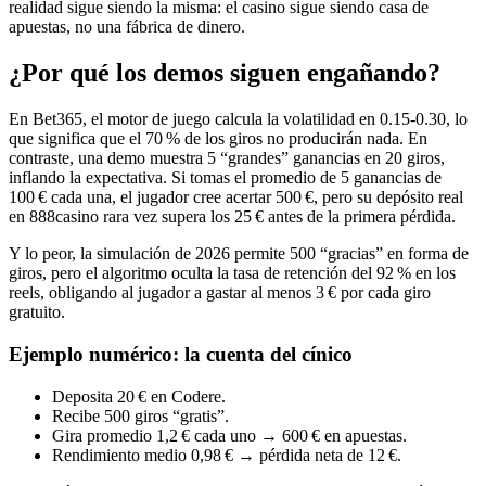
realidad sigue siendo la misma: el casino sigue siendo casa de
apuestas, no una fábrica de dinero.
¿Por qué los demos siguen engañando?
En Bet365, el motor de juego calcula la volatilidad en 0.15‑0.30, lo
que significa que el 70 % de los giros no producirán nada. En
contraste, una demo muestra 5 “grandes” ganancias en 20 giros,
inflando la expectativa. Si tomas el promedio de 5 ganancias de
100 € cada una, el jugador cree acertar 500 €, pero su depósito real
en 888casino rara vez supera los 25 € antes de la primera pérdida.
Y lo peor, la simulación de 2026 permite 500 “gracias” en forma de
giros, pero el algoritmo oculta la tasa de retención del 92 % en los
reels, obligando al jugador a gastar al menos 3 € por cada giro
gratuito.
Ejemplo numérico: la cuenta del cínico
Deposita 20 € en Codere.
Recibe 500 giros “gratis”.
Gira promedio 1,2 € cada uno → 600 € en apuestas.
Rendimiento medio 0,98 € → pérdida neta de 12 €.