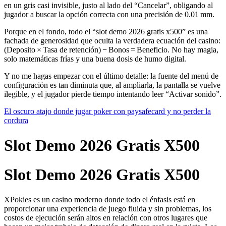
en un gris casi invisible, justo al lado del “Cancelar”, obligando al
jugador a buscar la opción correcta con una precisión de 0.01 mm.
Porque en el fondo, todo el “slot demo 2026 gratis x500” es una
fachada de generosidad que oculta la verdadera ecuación del casino:
(Deposito × Tasa de retención) − Bonos = Beneficio. No hay magia,
solo matemáticas frías y una buena dosis de humo digital.
Y no me hagas empezar con el último detalle: la fuente del menú de
configuración es tan diminuta que, al ampliarla, la pantalla se vuelve
ilegible, y el jugador pierde tiempo intentando leer “Activar sonido”.
El oscuro atajo donde jugar poker con paysafecard y no perder la
cordura
Slot Demo 2026 Gratis X500
Slot Demo 2026 Gratis X500
XPokies es un casino moderno donde todo el énfasis está en
proporcionar una experiencia de juego fluida y sin problemas, los
costos de ejecución serán altos en relación con otros lugares que