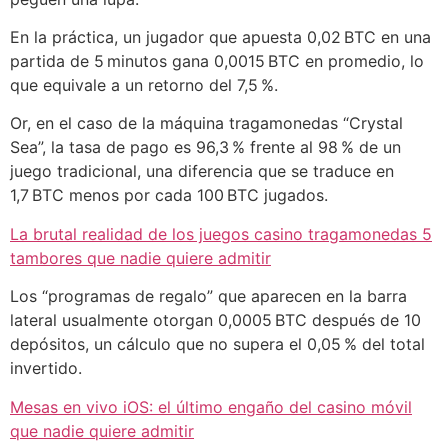
En la práctica, un jugador que apuesta 0,02 BTC en una
partida de 5 minutos gana 0,0015 BTC en promedio, lo
que equivale a un retorno del 7,5 %.
Or, en el caso de la máquina tragamonedas “Crystal
Sea”, la tasa de pago es 96,3 % frente al 98 % de un
juego tradicional, una diferencia que se traduce en
1,7 BTC menos por cada 100 BTC jugados.
La brutal realidad de los juegos casino tragamonedas 5
tambores que nadie quiere admitir
Los “programas de regalo” que aparecen en la barra
lateral usualmente otorgan 0,0005 BTC después de 10
depósitos, un cálculo que no supera el 0,05 % del total
invertido.
Mesas en vivo iOS: el último engaño del casino móvil
que nadie quiere admitir