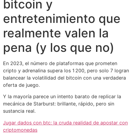
bitcoin y
entretenimiento que
realmente valen la
pena (y los que no)
En 2023, el número de plataformas que prometen
cripto y adrenalina supera los 1 200, pero solo 7 logran
balancear la volatilidad del bitcoin con una verdadera
oferta de juego.
Y la mayoría parece un intento barato de replicar la
mecánica de Starburst: brillante, rápido, pero sin
sustancia real.
Jugar dados con btc: la cruda realidad de apostar con
criptomonedas