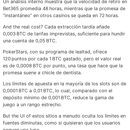
Un análisis interno muestra que la velocidad de retiro en
Bet365 promedia 48 horas, mientras que la promesa de
“instantáneo” en otros casinos se queda en 72 horas.
And the real cost? Cada extracción tardía añade
0,003 BTC de tarifas imprevistas, suficiente para hundir
una cuenta de 0,05 BTC.
PokerStars, con su programa de lealtad, ofrece
120 puntos por cada 1 BTC gastado, pero el valor real
es de 0,0008 BTC por punto, una tasa que hace que la
promesa suene a chicle de dentista.
Los límites de apuesta en la mayoría de los slots son de
0,0001 BTC a 0,01 BTC, lo cual, comparado con el
depósito mínimo de 0,001 BTC, reduce la gama de
juego a un rango estrecho.
But the UI of estos sitios a menudo oculta los límites en
fuentes diminutas, como si quisieran que los usuarios
peguen una lupa.