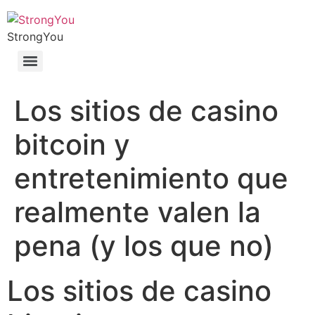
StrongYou
Los sitios de casino
bitcoin y
entretenimiento que
realmente valen la
pena (y los que no)
Los sitios de casino