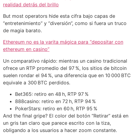
realidad detrás del brillo
But most operators hide esta cifra bajo capas de
“entretenimiento” y “diversión”, como si fuera un truco
de magia barato.
Ethereum no es la varita mágica para “depositar con
ethereum en casino”
Un comparativo rápido: mientras un casino tradicional
ofrece un RTP promedio del 97 %, los sitios de bitcoin
suelen rondar el 94 %, una diferencia que en 10 000 BTC
equivale a 300 BTC perdidos.
Bet365: retiro en 48 h, RTP 97 %
888casino: retiro en 72 h, RTP 94 %
PokerStars: retiro en 60 h, RTP 95 %
And the final gripe? El color del botón “Retirar” está en
un gris tan claro que parece escrito con la tiza,
obligando a los usuarios a hacer zoom constante.