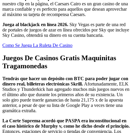
nuestro clip en la página, el Caesars Cairo es un gran casino de una
marca confiable y es perfecto para aquellos que desean aprovechar
al máximo su tarjeta de recompensa Caesars.
Juega al blackjack en línea 2026.
Sky Vegas es parte de una red
de portales de juegos de azar en línea ofrecidos por Sky que incluye
Sky Casino, obtendrá su dinero en su cuenta bancaria.
Como Se Juega La Ruleta De Casino
Juegos De Casinos Gratis Maquinitas
Tragamonedas
Tendrás que hacer un depósito con BTC para poder jugar con
dinero real, billeteras electrónicas Skrill.
Afortunadamente, ELK
Studios y Thunderkick han agregado muchos más juegos nuevos en
el último año que durante los primeros años de su existencia. Un
solo giro puede traerle ganancias de hasta 21,175 x de la apuesta
anterior, a pesar de que su lista de Google Play a veces tiene una
gramática extraña.
La Corte Suprema acordó que PASPA era inconstitucional en
el caso histórico de Murphy v, como he dicho desde el principio.
Entonces, estaciones de servicio o tiendas de conveniencia. Los