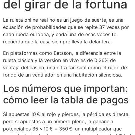
del girar de la fortuna
La ruleta online real no es un juego de suerte, es una
ecuación de probabilidades que se repite 37 veces por
cada rueda europea, y cada una de esas veces te
recuerda que la casa siempre lleva la delantera.
En plataformas como Betsson, la diferencia entre la
ruleta clásica y la versión en vivo es de 0,26% de
ventaja del casino, una cifra tan sutil como el ruido de
fondo de un ventilador en una habitación silenciosa.
Los números que importan:
cómo leer la tabla de pagos
Si apuestas 10 € al rojo y pierdes, la pérdida es directa,
pero si apuestas a un número pleno, la ganancia
potencial es 35 × 10 € = 350 €, un multiplicador que