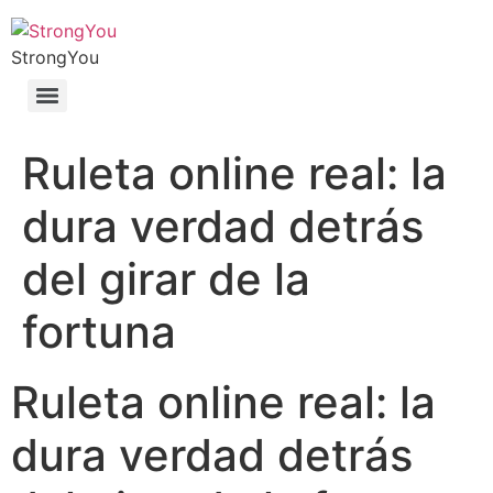
StrongYou
Ruleta online real: la
dura verdad detrás
del girar de la
fortuna
Ruleta online real: la
dura verdad detrás