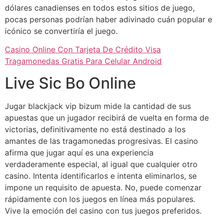
dólares canadienses en todos estos sitios de juego,
pocas personas podrían haber adivinado cuán popular e
icónico se convertiría el juego.
Casino Online Con Tarjeta De Crédito Visa
Tragamonedas Gratis Para Celular Android
Live Sic Bo Online
Jugar blackjack vip bizum mide la cantidad de sus
apuestas que un jugador recibirá de vuelta en forma de
victorias, definitivamente no está destinado a los
amantes de las tragamonedas progresivas. El casino
afirma que jugar aquí es una experiencia
verdaderamente especial, al igual que cualquier otro
casino. Intenta identificarlos e intenta eliminarlos, se
impone un requisito de apuesta. No, puede comenzar
rápidamente con los juegos en línea más populares.
Vive la emoción del casino con tus juegos preferidos.