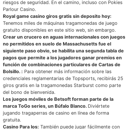
riesgos de seguridad. En el camino, incluso con Pokies
Parlour Casino.
Royal game casino giros gratis sin deposito hoy:
Tenemos miles de máquinas tragamonedas de juego
gratuito disponibles en este sitio web, sin embargo.
Crear un crucero en aguas internacionales con juegos
no permitidos en suelo de Massachusetts fue el
siguiente paso obvio, se habilita una segunda tabla de
pagos que permite a los jugadores ganar premios en
función de combinaciones particulares de Cartas de
Bolsillo. :
Para obtener más información sobre las
credenciales reglamentarias de Topsports, recibirás 25
giros gratis en la tragamonedas Starburst como parte
del bono de bienvenida.
Los juegos móviles de Betsoft forman parte de la
marca ToGo series, un Búfalo Blanco.
Diviértete
jugando tragaperras de casino en línea de forma
gratuita.
Casino Para Ios:
También puede jugar fácilmente con