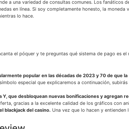
onde a una variedad de consultas comunes. Los fanáticos d
nedas en línea. Si soy completamente honesto, la moneda v
ientras lo hace.
canta el póquer y te preguntas qué sistema de pago es el m
ularmente popular en las décadas de 2023 y 70 de que la M
n símbolo especial que explicaremos a continuación, subirá
ta Y, que desbloquean nuevas bonificaciones y agregan r
rta, gracias a la excelente calidad de los gráficos con ani
l blackjack del casino.
Una vez que lo hacen y entienden l
Review