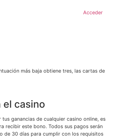
Acceder
ntuación más baja obtiene tres, las cartas de
 el casino
 tus ganancias de cualquier casino online, es
ara recibir este bono. Todos sus pagos serán
 de 30 días para cumplir con los requisitos