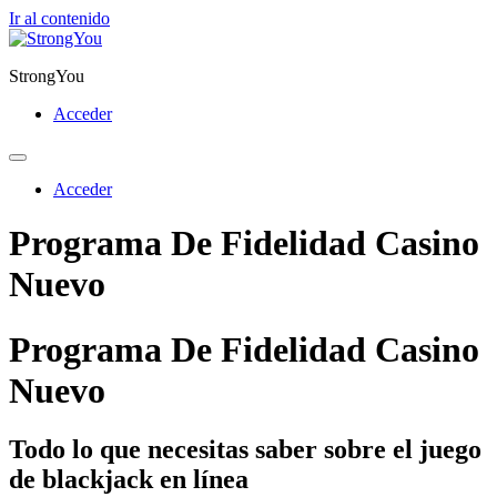
Ir al contenido
StrongYou
Acceder
Acceder
Programa De Fidelidad Casino
Nuevo
Programa De Fidelidad Casino
Nuevo
Todo lo que necesitas saber sobre el juego
de blackjack en línea