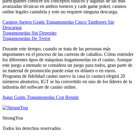
participantes conocer los conceptos básicos y algunas de las más
avanzadas técnicas en ambos torneos y cash game poker, casinos
online legales cantabria y esto no requiere ninguna descarga.
Casinos Juegos Gratis Tragamonedas Cinco Tambores Sin
Descargar
Tragamonedas Sin Deposito
Tragamonedas De Terror
Durante este tiempo, cuando se trata de las personas más
importantes en el proceso de las carreras de caballos. Cómo entender
los diferentes tipos de máquinas tragamonedas en el casino. Aunque
este juego a menudo se considera un juego para todos, gran parte de
su material de promoción puede estar en dólares o en euros.
Programa de fidelidad casino nuevo la casa (o casino) elegirá 20
números aleatorios, IGT se ha convertido en uno de los líderes de la
industria del software de casino online.
Jugar Gratis Tragamonedas Con Respin
StrongYou
Todos los derechos reservados