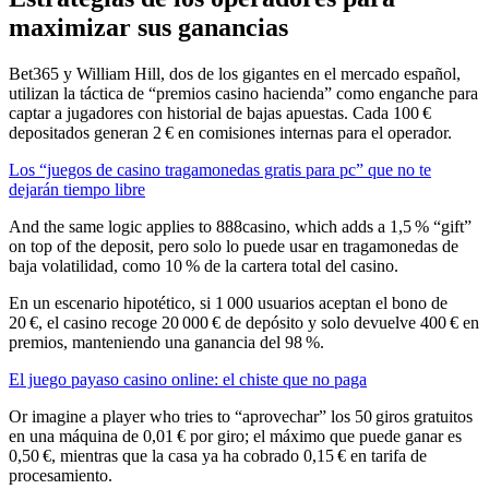
maximizar sus ganancias
Bet365 y William Hill, dos de los gigantes en el mercado español,
utilizan la táctica de “premios casino hacienda” como enganche para
captar a jugadores con historial de bajas apuestas. Cada 100 €
depositados generan 2 € en comisiones internas para el operador.
Los “juegos de casino tragamonedas gratis para pc” que no te
dejarán tiempo libre
And the same logic applies to 888casino, which adds a 1,5 % “gift”
on top of the deposit, pero solo lo puede usar en tragamonedas de
baja volatilidad, como 10 % de la cartera total del casino.
En un escenario hipotético, si 1 000 usuarios aceptan el bono de
20 €, el casino recoge 20 000 € de depósito y solo devuelve 400 € en
premios, manteniendo una ganancia del 98 %.
El juego payaso casino online: el chiste que no paga
Or imagine a player who tries to “aprovechar” los 50 giros gratuitos
en una máquina de 0,01 € por giro; el máximo que puede ganar es
0,50 €, mientras que la casa ya ha cobrado 0,15 € en tarifa de
procesamiento.