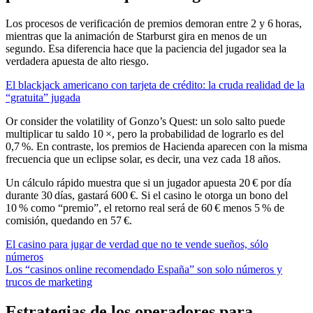
Los procesos de verificación de premios demoran entre 2 y 6 horas,
mientras que la animación de Starburst gira en menos de un
segundo. Esa diferencia hace que la paciencia del jugador sea la
verdadera apuesta de alto riesgo.
El blackjack americano con tarjeta de crédito: la cruda realidad de la
“gratuita” jugada
Or consider the volatility of Gonzo’s Quest: un solo salto puede
multiplicar tu saldo 10 ×, pero la probabilidad de lograrlo es del
0,7 %. En contraste, los premios de Hacienda aparecen con la misma
frecuencia que un eclipse solar, es decir, una vez cada 18 años.
Un cálculo rápido muestra que si un jugador apuesta 20 € por día
durante 30 días, gastará 600 €. Si el casino le otorga un bono del
10 % como “premio”, el retorno real será de 60 € menos 5 % de
comisión, quedando en 57 €.
El casino para jugar de verdad que no te vende sueños, sólo
números
Los “casinos online recomendado España” son solo números y
trucos de marketing
Estrategias de los operadores para