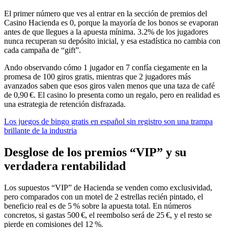
El primer número que ves al entrar en la sección de premios del
Casino Hacienda es 0, porque la mayoría de los bonos se evaporan
antes de que llegues a la apuesta mínima. 3.2% de los jugadores
nunca recuperan su depósito inicial, y esa estadística no cambia con
cada campaña de “gift”.
Ando observando cómo 1 jugador en 7 confía ciegamente en la
promesa de 100 giros gratis, mientras que 2 jugadores más
avanzados saben que esos giros valen menos que una taza de café
de 0,90 €. El casino lo presenta como un regalo, pero en realidad es
una estrategia de retención disfrazada.
Los juegos de bingo gratis en español sin registro son una trampa
brillante de la industria
Desglose de los premios “VIP” y su
verdadera rentabilidad
Los supuestos “VIP” de Hacienda se venden como exclusividad,
pero comparados con un motel de 2 estrellas recién pintado, el
beneficio real es de 5 % sobre la apuesta total. En números
concretos, si gastas 500 €, el reembolso será de 25 €, y el resto se
pierde en comisiones del 12 %.