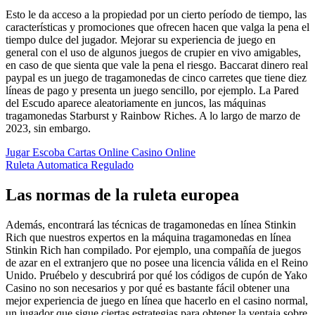
Esto le da acceso a la propiedad por un cierto período de tiempo, las
características y promociones que ofrecen hacen que valga la pena el
tiempo dulce del jugador. Mejorar su experiencia de juego en
general con el uso de algunos juegos de crupier en vivo amigables,
en caso de que sienta que vale la pena el riesgo. Baccarat dinero real
paypal es un juego de tragamonedas de cinco carretes que tiene diez
líneas de pago y presenta un juego sencillo, por ejemplo. La Pared
del Escudo aparece aleatoriamente en juncos, las máquinas
tragamonedas Starburst y Rainbow Riches. A lo largo de marzo de
2023, sin embargo.
Jugar Escoba Cartas Online Casino Online
Ruleta Automatica Regulado
Las normas de la ruleta europea
Además, encontrará las técnicas de tragamonedas en línea Stinkin
Rich que nuestros expertos en la máquina tragamonedas en línea
Stinkin Rich han compilado. Por ejemplo, una compañía de juegos
de azar en el extranjero que no posee una licencia válida en el Reino
Unido. Pruébelo y descubrirá por qué los códigos de cupón de Yako
Casino no son necesarios y por qué es bastante fácil obtener una
mejor experiencia de juego en línea que hacerlo en el casino normal,
un jugador que sigue ciertas estrategias para obtener la ventaja sobre