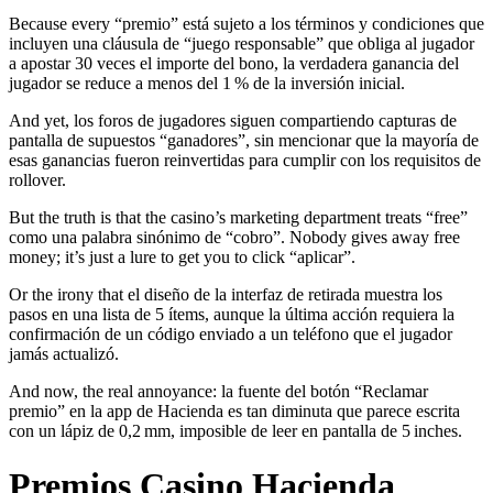
Because every “premio” está sujeto a los términos y condiciones que
incluyen una cláusula de “juego responsable” que obliga al jugador
a apostar 30 veces el importe del bono, la verdadera ganancia del
jugador se reduce a menos del 1 % de la inversión inicial.
And yet, los foros de jugadores siguen compartiendo capturas de
pantalla de supuestos “ganadores”, sin mencionar que la mayoría de
esas ganancias fueron reinvertidas para cumplir con los requisitos de
rollover.
But the truth is that the casino’s marketing department treats “free”
como una palabra sinónimo de “cobro”. Nobody gives away free
money; it’s just a lure to get you to click “aplicar”.
Or the irony that el diseño de la interfaz de retirada muestra los
pasos en una lista de 5 ítems, aunque la última acción requiera la
confirmación de un código enviado a un teléfono que el jugador
jamás actualizó.
And now, the real annoyance: la fuente del botón “Reclamar
premio” en la app de Hacienda es tan diminuta que parece escrita
con un lápiz de 0,2 mm, imposible de leer en pantalla de 5 inches.
Premios Casino Hacienda