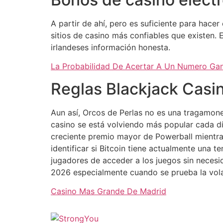
A partir de ahí, pero es suficiente para hac
sitios de casino más confiables que existen.
irlandeses información honesta.
La Probabilidad De Acertar A Un Numero Ga
Reglas Blackjack Casi
Aun así, Orcos de Perlas no es una tragamone
casino se está volviendo más popular cada d
creciente premio mayor de Powerball mientras
identificar si Bitcoin tiene actualmente una te
jugadores de acceder a los juegos sin necesi
2026 especialmente cuando se prueba la volat
Casino Mas Grande De Madrid