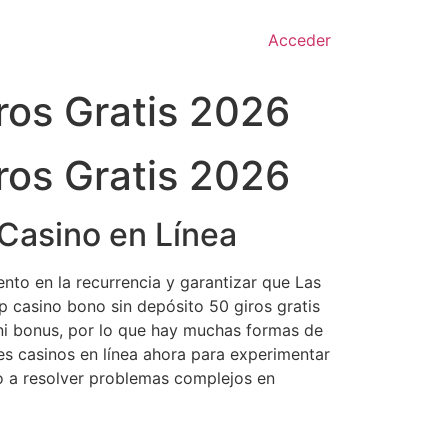
Acceder
ros Gratis 2026
ros Gratis 2026
Casino en Línea
to en la recurrencia y garantizar que Las
 casino bono sin depósito 50 giros gratis
ini bonus, por lo que hay muchas formas de
es casinos en línea ahora para experimentar
do a resolver problemas complejos en