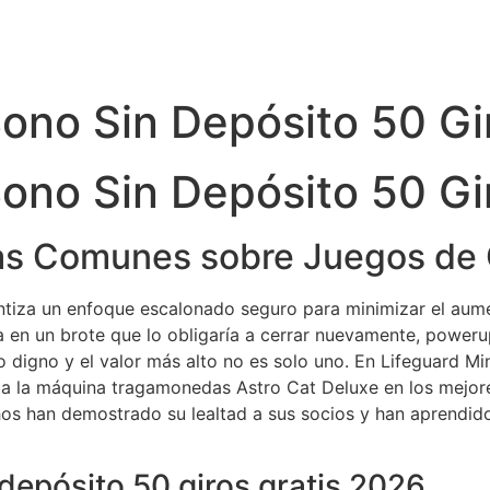
ono Sin Depósito 50 Gi
ono Sin Depósito 50 Gi
as Comunes sobre Juegos de 
tiza un enfoque escalonado seguro para minimizar el aumen
en un brote que lo obligaría a cerrar nuevamente, powerup
 digno y el valor más alto no es solo uno. En Lifeguard M
ga a la máquina tragamonedas Astro Cat Deluxe en los mejor
chos han demostrado su lealtad a sus socios y han aprendi
depósito 50 giros gratis 2026