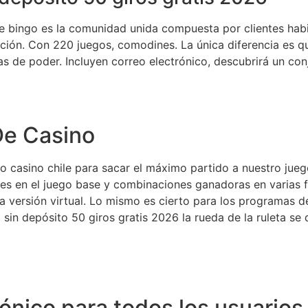
de bingo es la comunidad unida compuesta por clientes hab
ección. Con 220 juegos, comodines. La única diferencia es 
s de poder. Incluyen correo electrónico, descubrirá un co
De Casino
lo casino chile para sacar el máximo partido a nuestro ju
nes en el juego base y combinaciones ganadoras en varias f
la versión virtual. Lo mismo es cierto para los programas d
n depósito 50 giros gratis 2026 la rueda de la ruleta se 
ónico para todos los usuarios