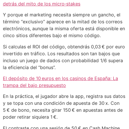
detrás del mito de los micro‑stakes
Y porque el marketing necesita siempre un gancho, el
término “exclusivo” aparece en la mitad de los correos
electrónicos, aunque la misma oferta está disponible en
cinco sitios diferentes bajo el mismo código.
Si calculas el ROI del código, obtendrás 0,03 € por euro
invertido en tráfico. Los resultados son tan bajos que
incluso un juego de dados con probabilidad 1/6 supera
la eficiencia del “bonus”.
El depósito de 10 euros en los casinos de España: La
trampa del bajo presupuesto
En la práctica, el jugador abre la app, registra sus datos
y se topa con una condición de apuesta de 30 x. Con
5 € de bono, necesita girar 150 € en apuestas antes de
poder retirar siquiera 1 €.
El contraste con una sesión de 50 € en Cash Machine