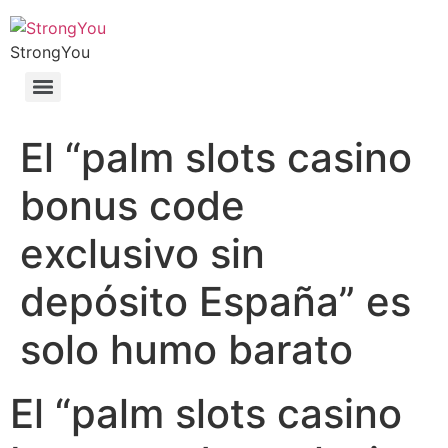
StrongYou
El “palm slots casino
bonus code
exclusivo sin
depósito España” es
solo humo barato
El “palm slots casino