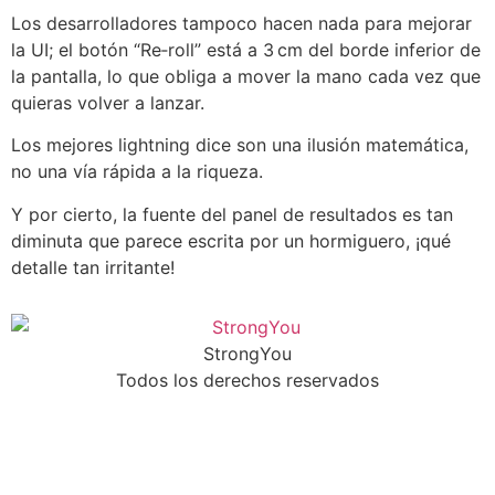
Los desarrolladores tampoco hacen nada para mejorar
la UI; el botón “Re‑roll” está a 3 cm del borde inferior de
la pantalla, lo que obliga a mover la mano cada vez que
quieras volver a lanzar.
Los mejores lightning dice son una ilusión matemática,
no una vía rápida a la riqueza.
Y por cierto, la fuente del panel de resultados es tan
diminuta que parece escrita por un hormiguero, ¡qué
detalle tan irritante!
StrongYou
Todos los derechos reservados