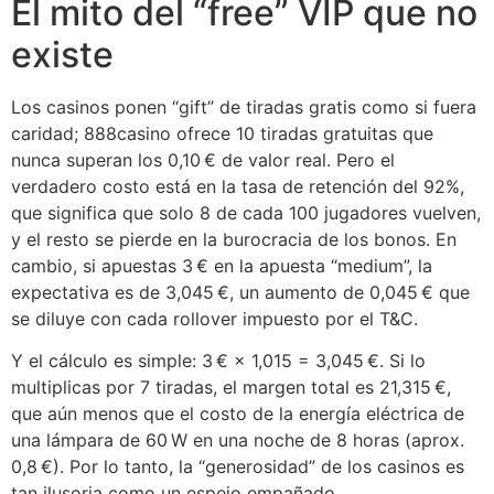
El mito del “free” VIP que no
existe
Los casinos ponen “gift” de tiradas gratis como si fuera
caridad; 888casino ofrece 10 tiradas gratuitas que
nunca superan los 0,10 € de valor real. Pero el
verdadero costo está en la tasa de retención del 92%,
que significa que solo 8 de cada 100 jugadores vuelven,
y el resto se pierde en la burocracia de los bonos. En
cambio, si apuestas 3 € en la apuesta “medium”, la
expectativa es de 3,045 €, un aumento de 0,045 € que
se diluye con cada rollover impuesto por el T&C.
Y el cálculo es simple: 3 € × 1,015 = 3,045 €. Si lo
multiplicas por 7 tiradas, el margen total es 21,315 €,
que aún menos que el costo de la energía eléctrica de
una lámpara de 60 W en una noche de 8 horas (aprox.
0,8 €). Por lo tanto, la “generosidad” de los casinos es
tan ilusoria como un espejo empañado.