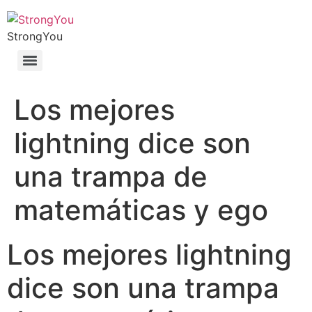
StrongYou
Los mejores
lightning dice son
una trampa de
matemáticas y ego
Los mejores lightning
dice son una trampa