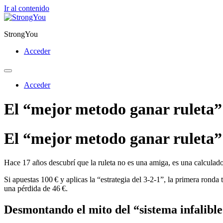
Ir al contenido
StrongYou
Acceder
Acceder
El “mejor metodo ganar ruleta” e
El “mejor metodo ganar ruleta” e
Hace 17 años descubrí que la ruleta no es una amiga, es una calculado
Si apuestas 100 € y aplicas la “estrategia del 3‑2‑1”, la primera ronda 
una pérdida de 46 €.
Desmontando el mito del “sistema infalibl