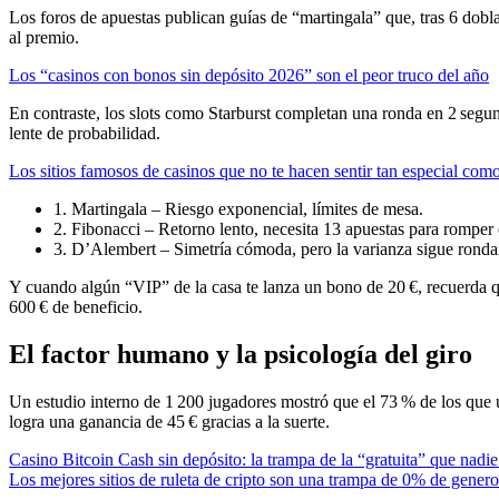
Los foros de apuestas publican guías de “martingala” que, tras 6 dobla
al premio.
Los “casinos con bonos sin depósito 2026” son el peor truco del año
En contraste, los slots como Starburst completan una ronda en 2 segund
lente de probabilidad.
Los sitios famosos de casinos que no te hacen sentir tan especial co
1. Martingala – Riesgo exponencial, límites de mesa.
2. Fibonacci – Retorno lento, necesita 13 apuestas para romper 
3. D’Alembert – Simetría cómoda, pero la varianza sigue ronda
Y cuando algún “VIP” de la casa te lanza un bono de 20 €, recuerda qu
600 € de beneficio.
El factor humano y la psicología del giro
Un estudio interno de 1 200 jugadores mostró que el 73 % de los que u
logra una ganancia de 45 € gracias a la suerte.
Casino Bitcoin Cash sin depósito: la trampa de la “gratuita” que nadie
Los mejores sitios de ruleta de cripto son una trampa de 0% de gener