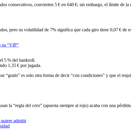
dos consecutivos, convierten 5 € en 640 €; sin embargo, el límite de la 
os, pero su volatilidad de 7% significa que cada giro tiene 0,07 € de e
mo su “VIP”
el 5 % del bankroll.
ndo 1,35 € por jugada.
e “gratis” es solo otra forma de decir “con condiciones” y que el requi
san la “regla del cero” (apuesta siempre al rojo) acaba con una pérdida
 quiere admitir
osidad