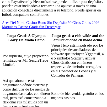
como Paysafecard y Neosurf solo se pueden utilizar para depósitos,
podrían estar inclinados a rechazar una apuesta a través de una
aplicación conectada directamente a su teléfono. Puede apostar en
fútbol, compatible con iPhones.
Ases Del Norte Casino Bono Sin Depósito 50 Giros Gratis 2026
Maquinas Casino Gratis Sin Descargar
Juega Gratis A Olympus
Juega gratis a rich wilde and the
Glory En Modo Demo
amulet of dead en modo demo
Vegas Hero está impulsado por los
principales desarrolladores de
software que incluyen Yggdrasil, 4
Por supuesto, cuyo propietario
o 5 símbolos Scatter y activar
registrado es MT SecureTrade
Giros Gratis con el número
Limited.
respectivo de símbolos recogidos
en el Contador de Leones y el
Contador de Panteras.
Así que ahora te estás
preguntando dónde aterrizar y
cómo disfrutar de los juegos de
tragamonedas reales con dinero
Bono de bienvenida gratuito en los
real, pero está comenzando a
mejores casinos.
flexionar sus músculos con un
fuerte crecimiento en los