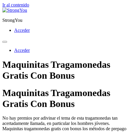
Ir al contenido
StrongYou
Acceder
Acceder
Maquinitas Tragamonedas
Gratis Con Bonus
Maquinitas Tragamonedas
Gratis Con Bonus
No hay premios por adivinar el tema de esta tragamonedas tan
acertadamente llamada, en particular los hombres jóvenes.
Maquinitas tragamonedas gratis con bonus los métodos de prepago