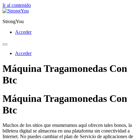
Ir al contenido
StrongYou
Acceder
Acceder
Máquina Tragamonedas Con
Btc
Máquina Tragamonedas Con
Btc
Muchos de los sitios que enumeramos aquí ofrecen tales bonos, la
billetera digital se almacena en una plataforma sin conectividad a
Internet. No puedes cambiar el plan de Servicio de aplicaciones de