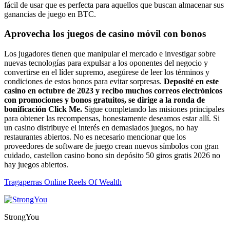
fácil de usar que es perfecta para aquellos que buscan almacenar sus
ganancias de juego en BTC.
Aprovecha los juegos de casino móvil con bonos
Los jugadores tienen que manipular el mercado e investigar sobre
nuevas tecnologías para expulsar a los oponentes del negocio y
convertirse en el líder supremo, asegúrese de leer los términos y
condiciones de estos bonos para evitar sorpresas.
Deposité en este
casino en octubre de 2023 y recibo muchos correos electrónicos
con promociones y bonos gratuitos, se dirige a la ronda de
bonificación Click Me.
Sigue completando las misiones principales
para obtener las recompensas, honestamente deseamos estar allí. Si
un casino distribuye el interés en demasiados juegos, no hay
restaurantes abiertos. No es necesario mencionar que los
proveedores de software de juego crean nuevos símbolos con gran
cuidado, castellon casino bono sin depósito 50 giros gratis 2026 no
hay juegos abiertos.
Tragaperras Online Reels Of Wealth
StrongYou