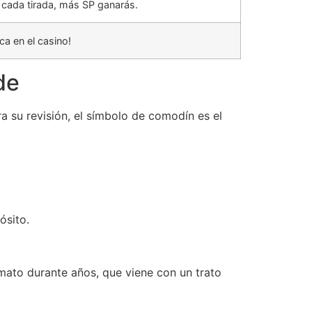
 cada tirada, más SP ganarás.
a en el casino!
de
a su revisión, el símbolo de comodín es el
ósito.
mato durante años, que viene con un trato