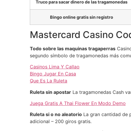
Truco para sacar dinero de las tragamonedas
Bingo online gratis sin registro
Mastercard Casino Co
Todo sobre las maquinas tragaperras
Casino
segundo símbolo de tragamonedas más com
Casinos Lima Y Callao
Bingo Jugar En Casa
Que Es La Ruleta
Ruleta sin apostar
La tragamonedas Cash vanda
Juega Gratis A Thai Flower En Modo Demo
Ruleta si o no aleatorio
La gran cantidad de p
adicional – 200 giros gratis.