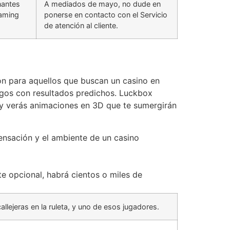
nantes
A mediados de mayo, no dude en
laming
ponerse en contacto con el Servicio
de atención al cliente.
n para aquellos que buscan un casino en
uegos con resultados predichos. Luckbox
s y verás animaciones en 3D que te sumergirán
sensación y el ambiente de un casino
e opcional, habrá cientos o miles de
llejeras en la ruleta, y uno de esos jugadores.