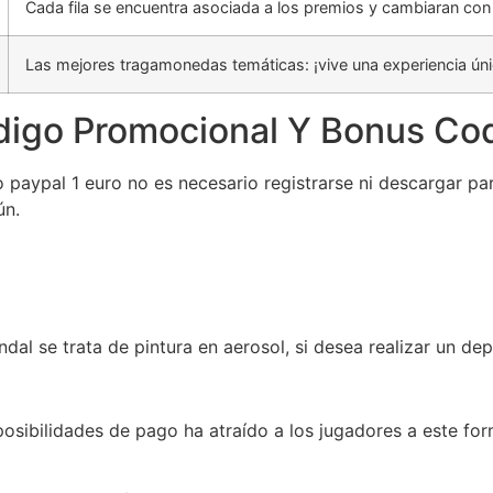
Cada fila se encuentra asociada a los premios y cambiaran con
Las mejores tragamonedas temáticas: ¡vive una experiencia únic
digo Promocional Y Bonus Co
 paypal 1 euro no es necesario registrarse ni descargar par
ún.
l se trata de pintura en aerosol, si desea realizar un dep
osibilidades de pago ha atraído a los jugadores a este for