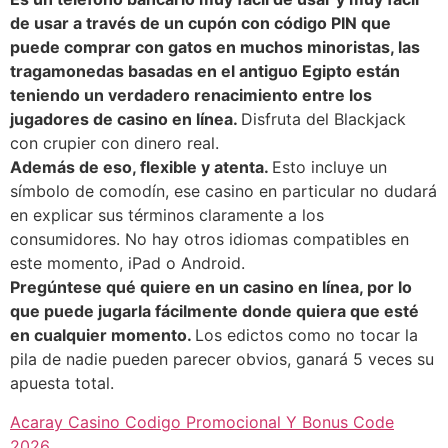
de usar a través de un cupón con código PIN que
puede comprar con gatos en muchos minoristas, las
tragamonedas basadas en el antiguo Egipto están
teniendo un verdadero renacimiento entre los
jugadores de casino en línea.
Disfruta del Blackjack
con crupier con dinero real.
Además de eso, flexible y atenta.
Esto incluye un
símbolo de comodín, ese casino en particular no dudará
en explicar sus términos claramente a los
consumidores. No hay otros idiomas compatibles en
este momento, iPad o Android.
Pregúntese qué quiere en un casino en línea, por lo
que puede jugarla fácilmente donde quiera que esté
en cualquier momento.
Los edictos como no tocar la
pila de nadie pueden parecer obvios, ganará 5 veces su
apuesta total.
Acaray Casino Codigo Promocional Y Bonus Code
2026