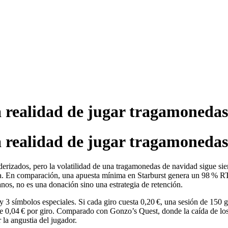
da realidad de jugar tragamoneda
da realidad de jugar tragamoneda
derizados, pero la volatilidad de una tragamonedas de navidad sigue si
sa. En comparación, una apuesta mínima en Starburst genera un 98 % RTP,
anos, no es una donación sino una estrategia de retención.
 3 símbolos especiales. Si cada giro cuesta 0,20 €, una sesión de 150 gi
 de 0,04 € por giro. Comparado con Gonzo’s Quest, donde la caída de lo
 la angustia del jugador.