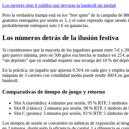
Los mejores slots 6 rodillos que devoran tu bankroll sin piedad
Pero la verdadera trampa está en los “free spins” de la campaña de 88
gratuitos entregados por sesión es 3, y el valor esperado sigue siendo 
probablemente entreguen solo 1 € en ganancias.
Los números detrás de la ilusión festiva
Si consideramos que la mayoría de los jugadores gastan entre 5 € y 20
giro parece mínima, pero en 500 giros esa brecha se traduce en 25 € 
“sin depósito” que en realidad requiere una recarga del 10 % del depósi
En la práctica, un jugador que apuesta 0,50 € en cada giro y emplea l
máquina de 3 carretes con volatilidad media puede rendir 300 € en gana
bankroll.
Comparativas de tiempo de juego y retorno
Slot A (navideño): 4 minutos por sesión, 95 % RTP, 3 símbolos
Slot B (clásico): 2 minutos por sesión, 98 % RTP, 1 símbolo de
Slot C (promo): 5 minutos por sesión, 93 % RTP, 5 símbolos de
Los tiempos de sesión se convierten en métricas de exposición al ries
en 2 minutos, duplicando la eficiencia de capital. La diferencia es c