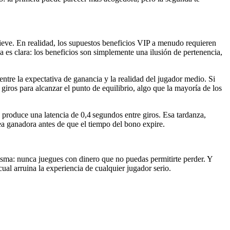
ieve. En realidad, los supuestos beneficios VIP a menudo requieren
 es clara: los beneficios son simplemente una ilusión de pertenencia,
entre la expectativa de ganancia y la realidad del jugador medio. Si
giros para alcanzar el punto de equilibrio, algo que la mayoría de los
roduce una latencia de 0,4 segundos entre giros. Esa tardanza,
ea ganadora antes de que el tiempo del bono expire.
 misma: nunca juegues con dinero que no puedas permitirte perder. Y
ual arruina la experiencia de cualquier jugador serio.