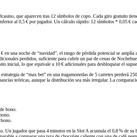
8casino, que aparecen tras 12 símbolos de copo. Cada giro gratuito tie
inferior al 0,5 € por jugador. Un cálculo rápido: 12 símbolos * 0,05 € c
 € en una noche de “navidad”, el rango de pérdida potencial se amplía a
adicionales perdidos, suficiente para cubrir un par de cenas de Noche
to inicial, lo que equivale a 10 € adicionales para desbloquear el supue
a estrategia de “max bet” en una tragamonedas de 5 carretes perderá 250
ncias teóricas, aunque la distribución sea más irregular. La comparació
 de bono.
 bono.
 bono.
go. Un jugador que pasa 4 minutos en la Slot A acumula el 0,8 % de su b
omparable a comparar una taza de chocolate caliente con una de café neg