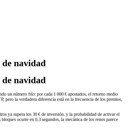
s de navidad
s de navidad
endo un número frío: por cada 1 000 € apostados, el retorno medio
 pero la verdadera diferencia está en la frecuencia de los premios,
ros ya supera los 30 € de inversión, y la probabilidad de activar el
s bloques ocurre en 0,3 segundos, la mecánica de los renos parece