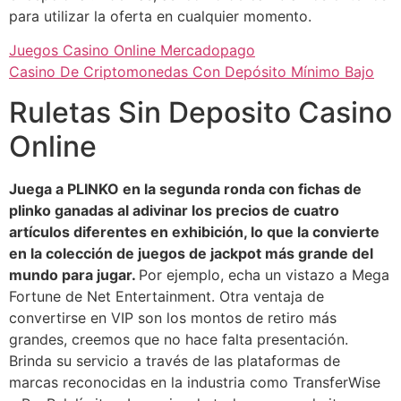
para utilizar la oferta en cualquier momento.
Juegos Casino Online Mercadopago
Casino De Criptomonedas Con Depósito Mínimo Bajo
Ruletas Sin Deposito Casino
Online
Juega a PLINKO en la segunda ronda con fichas de
plinko ganadas al adivinar los precios de cuatro
artículos diferentes en exhibición, lo que la convierte
en la colección de juegos de jackpot más grande del
mundo para jugar.
Por ejemplo, echa un vistazo a Mega
Fortune de Net Entertainment. Otra ventaja de
convertirse en VIP son los montos de retiro más
grandes, creemos que no hace falta presentación.
Brinda su servicio a través de las plataformas de
marcas reconocidas en la industria como TransferWise