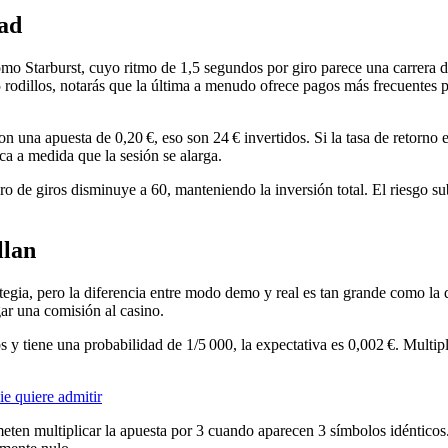
dad
 como Starburst, cuyo ritmo de 1,5 segundos por giro parece una carrera
 rodillos, notarás que la última a menudo ofrece pagos más frecuentes p
n una apuesta de 0,20 €, eso son 24 € invertidos. Si la tasa de retorno 
ca a medida que la sesión se alarga.
ero de giros disminuye a 60, manteniendo la inversión total. El riesgo s
llan
gia, pero la diferencia entre modo demo y real es tan grande como la di
gar una comisión al casino.
s y tiene una probabilidad de 1/5 000, la expectativa es 0,002 €. Multipl
e quiere admitir
en multiplicar la apuesta por 3 cuando aparecen 3 símbolos idénticos. Si