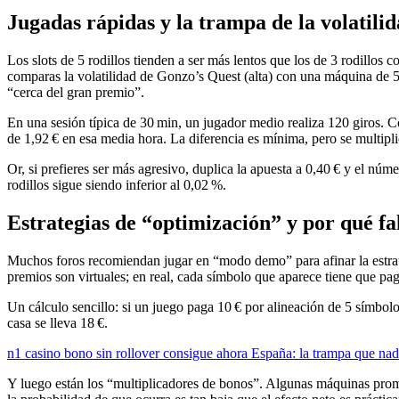
Jugadas rápidas y la trampa de la volatili
Los slots de 5 rodillos tienden a ser más lentos que los de 3 rodillos
comparas la volatilidad de Gonzo’s Quest (alta) con una máquina de 5
“cerca del gran premio”.
En una sesión típica de 30 min, un jugador medio realiza 120 giros. Co
de 1,92 € en esa media hora. La diferencia es mínima, pero se multipli
Or, si prefieres ser más agresivo, duplica la apuesta a 0,40 € y el núm
rodillos sigue siendo inferior al 0,02 %.
Estrategias de “optimización” y por qué fa
Muchos foros recomiendan jugar en “modo demo” para afinar la estrate
premios son virtuales; en real, cada símbolo que aparece tiene que pa
Un cálculo sencillo: si un juego paga 10 € por alineación de 5 símbolo
casa se lleva 18 €.
n1 casino bono sin rollover consigue ahora España: la trampa que nadi
Y luego están los “multiplicadores de bonos”. Algunas máquinas promet