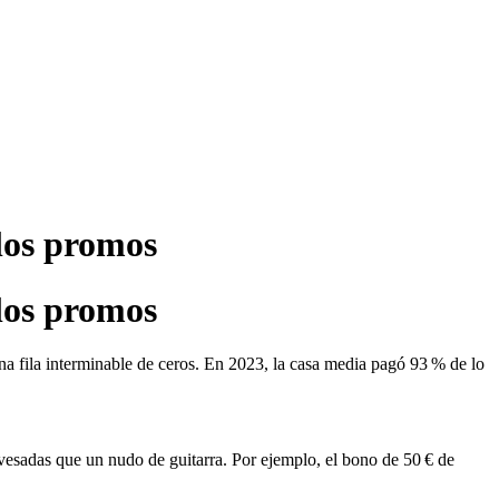
 los promos
 los promos
 una fila interminable de ceros. En 2023, la casa media pagó 93 % de lo
esadas que un nudo de guitarra. Por ejemplo, el bono de 50 € de