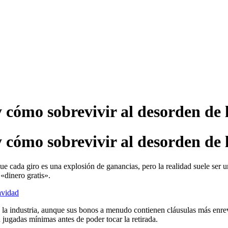
s y cómo sobrevivir al desorden de
s y cómo sobrevivir al desorden de
a que cada giro es una explosión de ganancias, pero la realidad suele ser
«dinero gratis».
avidad
la industria, aunque sus bonos a menudo contienen cláusulas más enrev
 jugadas mínimas antes de poder tocar la retirada.