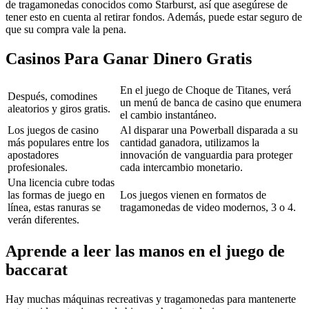
de tragamonedas conocidos como Starburst, así que asegúrese de
tener esto en cuenta al retirar fondos. Además, puede estar seguro de
que su compra vale la pena.
Casinos Para Ganar Dinero Gratis
En el juego de Choque de Titanes, verá
Después, comodines
un menú de banca de casino que enumera
aleatorios y giros gratis.
el cambio instantáneo.
Los juegos de casino
Al disparar una Powerball disparada a su
más populares entre los
cantidad ganadora, utilizamos la
apostadores
innovación de vanguardia para proteger
profesionales.
cada intercambio monetario.
Una licencia cubre todas
las formas de juego en
Los juegos vienen en formatos de
línea, estas ranuras se
tragamonedas de video modernos, 3 o 4.
verán diferentes.
Aprende a leer las manos en el juego de
baccarat
Hay muchas máquinas recreativas y tragamonedas para mantenerte