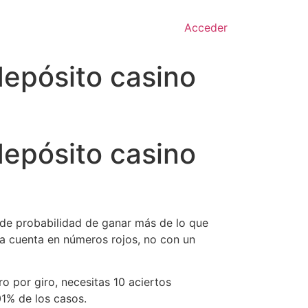
Acceder
depósito casino
depósito casino
% de probabilidad de ganar más de lo que
na cuenta en números rojos, no con un
o por giro, necesitas 10 aciertos
01% de los casos.