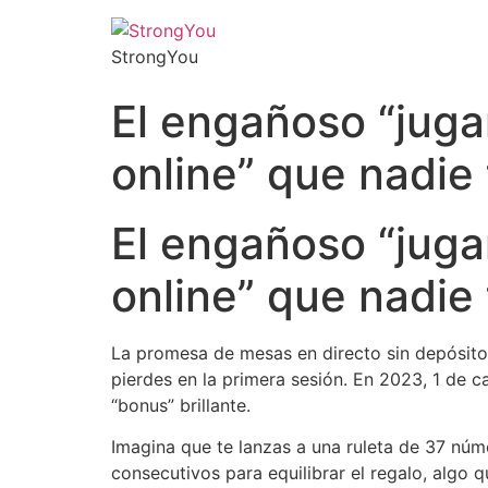
StrongYou
El engañoso “juga
online” que nadie
El engañoso “juga
online” que nadie
La promesa de mesas en directo sin depósito 
pierdes en la primera sesión. En 2023, 1 de 
“bonus” brillante.
Imagina que te lanzas a una ruleta de 37 núme
consecutivos para equilibrar el regalo, algo