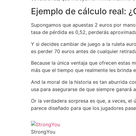
Ejemplo de cálculo real: 
Supongamos que apuestas 2 euros por mano en 
tasa de pérdida es 0,52, perderás aproximada
Y si decides cambiar de juego a la ruleta eur
es perder 70 euros antes de cualquier retirad
Because la única ventaja que ofrecen estas me
más que el tiempo que realmente les brinda e
And la moral de la historia es tan aburrida c
usa para asegurarse de que siempre ganará al
Or la verdadera sorpresa es que, a veces, el 
parece diseñado para que los jugadores pase
StrongYou