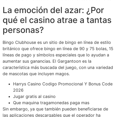
La emoción del azar: ¿Por
qué el casino atrae a tantas
personas?
Bingo Clubhouse es un sitio de bingo en línea de estilo
británico que ofrece bingo en línea de 90 y 75 bolas, 15
líneas de pago y símbolos especiales que lo ayudan a
aumentar sus ganancias. El Gargantoon es la
característica más buscada del juego, con una variedad
de mascotas que incluyen magos.
Harrys Casino Codigo Promocional Y Bonus Code
2026
Jugar gratis al casino
Que maquina tragamonedas paga mas
Sin embargo, ya que también pueden beneficiarse de
las aplicaciones descargables que el operador ha