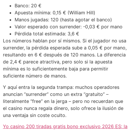
Banco: 20 €
Apuesta mínima: 0,15 € (William Hill)
Manos jugadas: 120 (hasta agotar el banco)
Valor esperado con surrender: -0,03 € por mano
Pérdida total estimada: 3,6 €
Los números hablan por sí mismos. Si el jugador no usa
surrender, la pérdida esperada sube a 0,05 € por mano,
resultando en 6 € después de 120 manos. La diferencia
de 2,4 € parece atractiva, pero solo si la apuesta
mínima es lo suficientemente baja para permitir
suficiente número de manos.
Y aquí entra la segunda trampa: muchos operadores
anuncian “surrender” como un extra “gratuito” –
literalmente “free” en la jerga – pero no recuerdan que
el casino nunca regala dinero, solo ofrece la ilusión de
una ventaja sin coste oculto.
Yo casino 200 tiradas gratis bono exclusivo 2026 ES: la