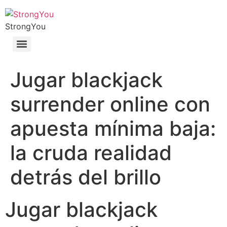
StrongYou
Jugar blackjack
surrender online con
apuesta mínima baja:
la cruda realidad
detrás del brillo
Jugar blackjack