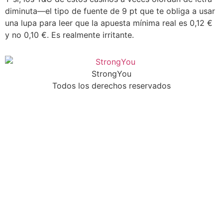
diminuta—el tipo de fuente de 9 pt que te obliga a usar
una lupa para leer que la apuesta mínima real es 0,12 €
y no 0,10 €. Es realmente irritante.
StrongYou
Todos los derechos reservados