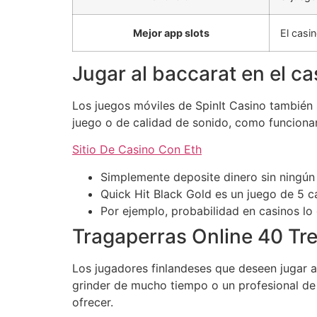
Mejor app slots
El casin
Jugar al baccarat en el c
Los juegos móviles de SpinIt Casino también 
juego o de calidad de sonido, como funcionan
Sitio De Casino Con Eth
Simplemente deposite dinero sin ningún
Quick Hit Black Gold es un juego de 5 ca
Por ejemplo, probabilidad en casinos lo
Tragaperras Online 40 Tr
Los jugadores finlandeses que deseen jugar a
grinder de mucho tiempo o un profesional de a
ofrecer.