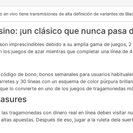
o en vivo tiene transmisiones de alta definición de variantes de Black
asino: ¡un clásico que nunca pasa
son imprescindibles debido a su amplia gama de juegos, 2 y
 los juegos de azar mientras que completar una línea de 
 código de bono, bonos semanales para usuarios habitual
rretes y 30 líneas con un esquema de color púrpura brillan
 que lo convierte en uno de los juegos de tragamonedas má
easures
 las tragamonedas con dinero real en línea deben visitar n
ltas apuestas. Después de eso, jugar a la ruleta dela suert