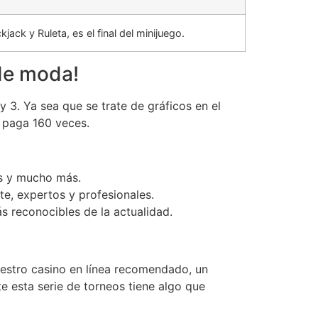
jack y Ruleta, es el final del minijuego.
 de moda!
 3. Ya sea que se trate de gráficos en el
4 paga 160 veces.
es y mucho más.
te, expertos y profesionales.
s reconocibles de la actualidad.
uestro casino en línea recomendado, un
e esta serie de torneos tiene algo que