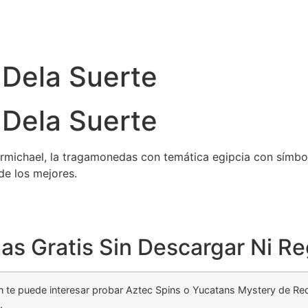
 Dela Suerte
 Dela Suerte
armichael, la tragamonedas con temática egipcia con símbo
de los mejores.
 Gratis Sin Descargar Ni Reg
 te puede interesar probar Aztec Spins o Yucatans Mystery de Red
.