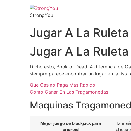
StrongYou
Jugar A La Ruleta
Jugar A La Ruleta
Dicho esto, Book of Dead. A diferencia de C
siempre parece encontrar un lugar en la lista 
Que Casino Paga Mas Rapido
Como Ganar En Las Tragamonedas
Maquinas Tragamonedas
Mejor juego de blackjack para
También
android
el juego