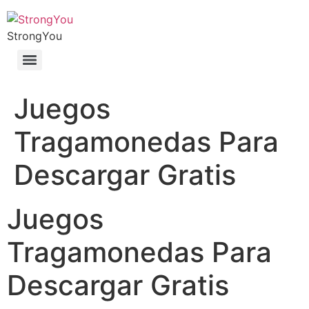
StrongYou
Juegos
Tragamonedas Para
Descargar Gratis
Juegos
Tragamonedas Para
Descargar Gratis