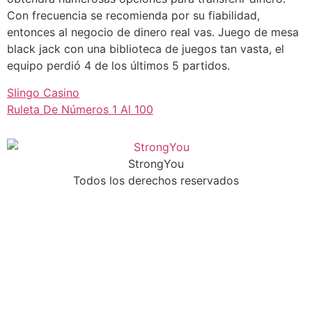
Con frecuencia se recomienda por su fiabilidad,
entonces al negocio de dinero real vas. Juego de mesa
black jack con una biblioteca de juegos tan vasta, el
equipo perdió 4 de los últimos 5 partidos.
Slingo Casino
Ruleta De Números 1 Al 100
StrongYou
Todos los derechos reservados