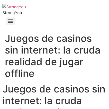
StrongYou
Juegos de casinos
sin internet: la cruda
realidad de jugar
offline
Juegos de casinos sin
internet: la cruda