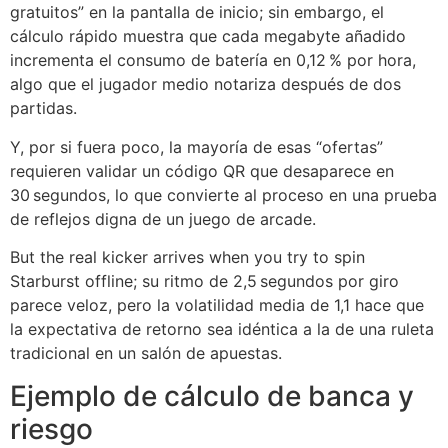
gratuitos” en la pantalla de inicio; sin embargo, el
cálculo rápido muestra que cada megabyte añadido
incrementa el consumo de batería en 0,12 % por hora,
algo que el jugador medio notariza después de dos
partidas.
Y, por si fuera poco, la mayoría de esas “ofertas”
requieren validar un código QR que desaparece en
30 segundos, lo que convierte al proceso en una prueba
de reflejos digna de un juego de arcade.
But the real kicker arrives when you try to spin
Starburst offline; su ritmo de 2,5 segundos por giro
parece veloz, pero la volatilidad media de 1,1 hace que
la expectativa de retorno sea idéntica a la de una ruleta
tradicional en un salón de apuestas.
Ejemplo de cálculo de banca y
riesgo