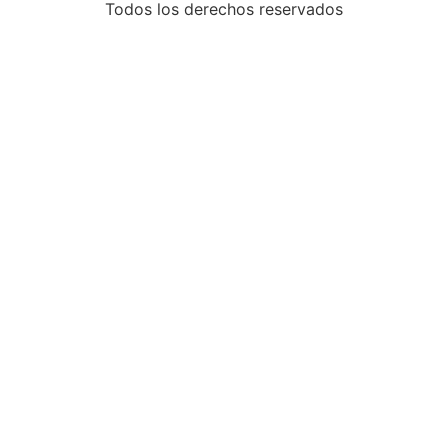
Todos los derechos reservados