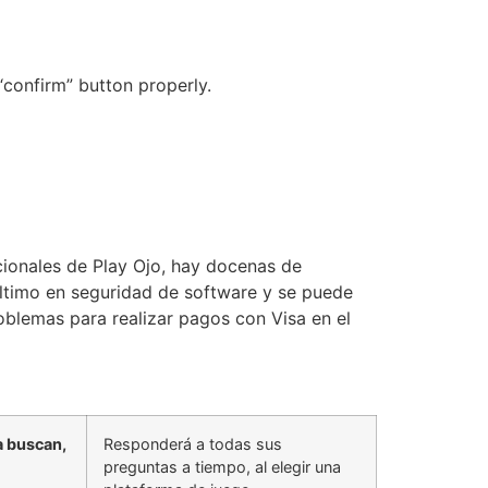
“confirm” button properly.
cionales de Play Ojo, hay docenas de
último en seguridad de software y se puede
roblemas para realizar pagos con Visa en el
a buscan,
Responderá a todas sus
preguntas a tiempo, al elegir una