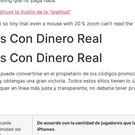
keting que no paga nada.
ruye la ilusión de la “gratitud”
t so tiny that even a mouse with 20 % zoom can’t read the 
s Con Dinero Real
s Con Dinero Real
 puede convertirse en el propietario de los códigos promo
obtengas una gran victoria. Todos estos sitios tienen lo 
quer en línea más justa y transparente, no debería tener p
puede
De acuerdo con la cantidad de jugadores que l
timidad del
iPhones.