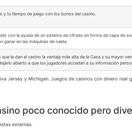
 y tu tiempo de juego con los bonos del casino.
gido con la ayuda de un sistema de cifrado en forma de capa de s
án ganar en las máquinas de ruleta.
 que le dan al casino la ventaja más alta de la Casa y su mayor ve
dejarlo abierto a que los jugadores accedan a su información perso
va Jersey y Michigan. Juegos de casinos con dinero real 
asino poco conocido pero dive
estas externas.