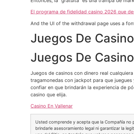
Entonces, la “gratuita” es una trampa de mar
El programa de fidelidad casino 2026 que dest
And the UI of the withdrawal page uses a fon
Juegos De Casino
Juegos De Casino
Juegos de casinos con dinero real cualquiera
tragamonedas con jackpot para que juegues y 
confiar en que brindarán la experiencia de pó
casino que elija.
Casino En Vallenar
Usted comprende y acepta que la Compañía no 
brindarle asesoramiento legal ni garantizar la legi