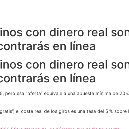
inos con dinero real son
ontrarás en línea
inos con dinero real son
ontrarás en línea
 pero esa “oferta” equivale a una apuesta mínima de 20 € 
atis”, el coste real de los giros es una tasa del 5 % sobre