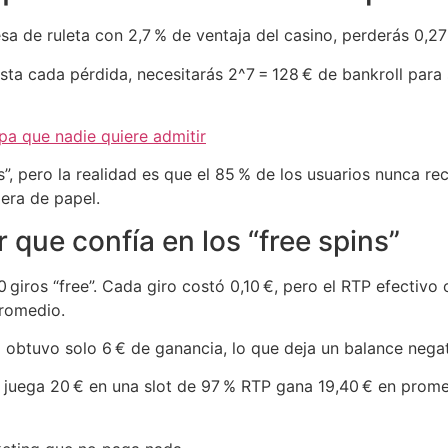
sa de ruleta con 2,7 % de ventaja del casino, perderás 0,27
esta cada pérdida, necesitarás 2^7 = 128 € de bankroll para
pa que nadie quiere admitir
, pero la realidad es que el 85 % de los usuarios nunca rec
era de papel.
 que confía en los “free spins”
 giros “free”. Cada giro costó 0,10 €, pero el RTP efectivo
promedio.
ía obtuvo solo 6 € de ganancia, lo que deja un balance nega
y juega 20 € en una slot de 97 % RTP gana 19,40 € en prome