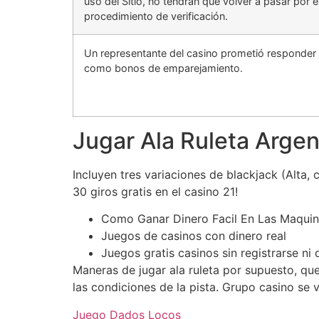
uso del Sitio, no tendrán que volver a pasar por e
procedimiento de verificación.
Un representante del casino prometió responder a
como bonos de emparejamiento.
Jugar Ala Ruleta Argen
Incluyen tres variaciones de blackjack (Alta,
30 giros gratis en el casino 21!
Como Ganar Dinero Facil En Las Maqui
Juegos de casinos con dinero real
Juegos gratis casinos sin registrarse ni
Maneras de jugar ala ruleta por supuesto, que
las condiciones de la pista. Grupo casino se 
Juego Dados Locos