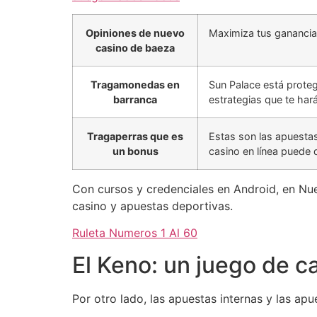
Opiniones de nuevo
Maximiza tus ganancias
casino de baeza
Tragamonedas en
Sun Palace está prote
barranca
estrategias que te har
Tragaperras que es
Estas son las apuestas
un bonus
casino en línea puede 
Con cursos y credenciales en Android, en Nue
casino y apuestas deportivas.
Ruleta Numeros 1 Al 60
El Keno: un juego de c
Por otro lado, las apuestas internas y las apu