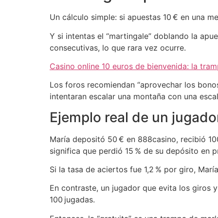
Un cálculo simple: si apuestas 10 € en una me
Y si intentas el “martingale” doblando la apu
consecutivas, lo que rara vez ocurre.
Casino online 10 euros de bienvenida: la tram
Los foros recomiendan “aprovechar los bonos”
intentaran escalar una montaña con una escal
Ejemplo real de un jugador
María depositó 50 € en 888casino, recibió 100
significa que perdió 15 % de su depósito en 
Si la tasa de aciertos fue 1,2 % por giro, Mar
En contraste, un jugador que evita los giros 
100 jugadas.