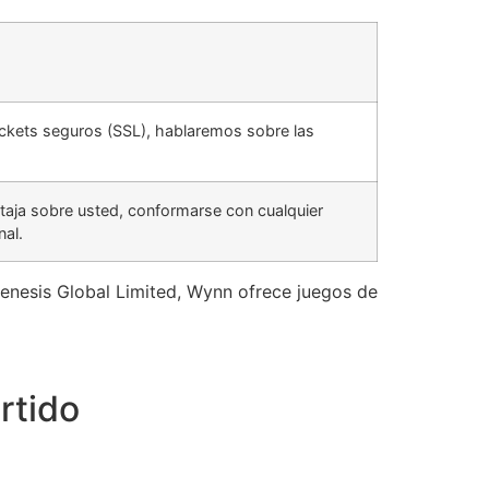
ockets seguros (SSL), hablaremos sobre las
ntaja sobre usted, conformarse con cualquier
nal.
genesis Global Limited, Wynn ofrece juegos de
rtido