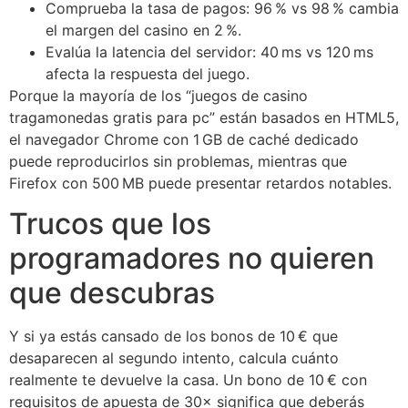
Comprueba la tasa de pagos: 96 % vs 98 % cambia
el margen del casino en 2 %.
Evalúa la latencia del servidor: 40 ms vs 120 ms
afecta la respuesta del juego.
Porque la mayoría de los “juegos de casino
tragamonedas gratis para pc” están basados en HTML5,
el navegador Chrome con 1 GB de caché dedicado
puede reproducirlos sin problemas, mientras que
Firefox con 500 MB puede presentar retardos notables.
Trucos que los
programadores no quieren
que descubras
Y si ya estás cansado de los bonos de 10 € que
desaparecen al segundo intento, calcula cuánto
realmente te devuelve la casa. Un bono de 10 € con
requisitos de apuesta de 30× significa que deberás