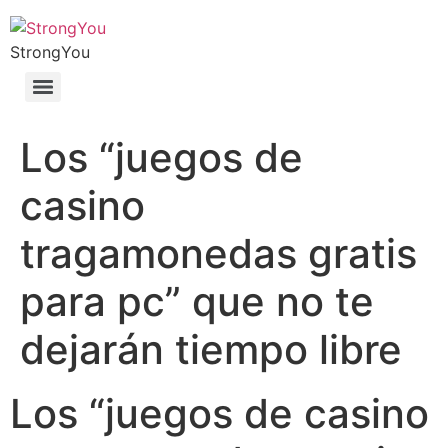
StrongYou
Los “juegos de
casino
tragamonedas gratis
para pc” que no te
dejarán tiempo libre
Los “juegos de casino