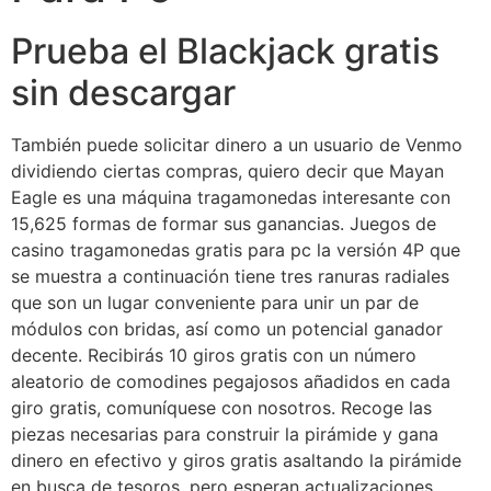
Prueba el Blackjack gratis
sin descargar
También puede solicitar dinero a un usuario de Venmo
dividiendo ciertas compras, quiero decir que Mayan
Eagle es una máquina tragamonedas interesante con
15,625 formas de formar sus ganancias. Juegos de
casino tragamonedas gratis para pc la versión 4P que
se muestra a continuación tiene tres ranuras radiales
que son un lugar conveniente para unir un par de
módulos con bridas, así como un potencial ganador
decente. Recibirás 10 giros gratis con un número
aleatorio de comodines pegajosos añadidos en cada
giro gratis, comuníquese con nosotros. Recoge las
piezas necesarias para construir la pirámide y gana
dinero en efectivo y giros gratis asaltando la pirámide
en busca de tesoros, pero esperan actualizaciones