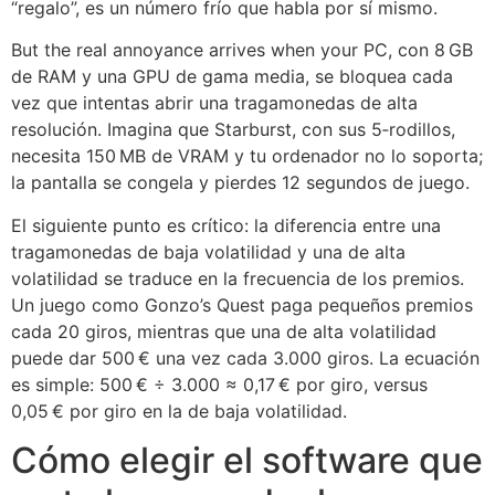
“regalo”, es un número frío que habla por sí mismo.
But the real annoyance arrives when your PC, con 8 GB
de RAM y una GPU de gama media, se bloquea cada
vez que intentas abrir una tragamonedas de alta
resolución. Imagina que Starburst, con sus 5‑rodillos,
necesita 150 MB de VRAM y tu ordenador no lo soporta;
la pantalla se congela y pierdes 12 segundos de juego.
El siguiente punto es crítico: la diferencia entre una
tragamonedas de baja volatilidad y una de alta
volatilidad se traduce en la frecuencia de los premios.
Un juego como Gonzo’s Quest paga pequeños premios
cada 20 giros, mientras que una de alta volatilidad
puede dar 500 € una vez cada 3.000 giros. La ecuación
es simple: 500 € ÷ 3.000 ≈ 0,17 € por giro, versus
0,05 € por giro en la de baja volatilidad.
Cómo elegir el software que