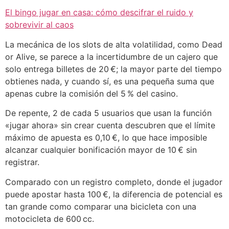
El bingo jugar en casa: cómo descifrar el ruido y
sobrevivir al caos
La mecánica de los slots de alta volatilidad, como Dead
or Alive, se parece a la incertidumbre de un cajero que
solo entrega billetes de 20 €; la mayor parte del tiempo
obtienes nada, y cuando sí, es una pequeña suma que
apenas cubre la comisión del 5 % del casino.
De repente, 2 de cada 5 usuarios que usan la función
«jugar ahora» sin crear cuenta descubren que el límite
máximo de apuesta es 0,10 €, lo que hace imposible
alcanzar cualquier bonificación mayor de 10 € sin
registrar.
Comparado con un registro completo, donde el jugador
puede apostar hasta 100 €, la diferencia de potencial es
tan grande como comparar una bicicleta con una
motocicleta de 600 cc.