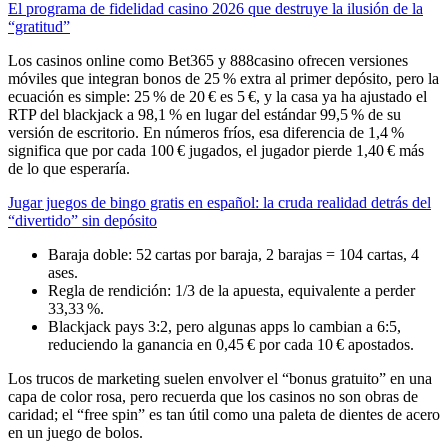
El programa de fidelidad casino 2026 que destruye la ilusión de la
“gratitud”
Los casinos online como Bet365 y 888casino ofrecen versiones
móviles que integran bonos de 25 % extra al primer depósito, pero la
ecuación es simple: 25 % de 20 € es 5 €, y la casa ya ha ajustado el
RTP del blackjack a 98,1 % en lugar del estándar 99,5 % de su
versión de escritorio. En números fríos, esa diferencia de 1,4 %
significa que por cada 100 € jugados, el jugador pierde 1,40 € más
de lo que esperaría.
Jugar juegos de bingo gratis en español: la cruda realidad detrás del
“divertido” sin depósito
Baraja doble: 52 cartas por baraja, 2 barajas = 104 cartas, 4
ases.
Regla de rendición: 1/3 de la apuesta, equivalente a perder
33,33 %.
Blackjack pays 3:2, pero algunas apps lo cambian a 6:5,
reduciendo la ganancia en 0,45 € por cada 10 € apostados.
Los trucos de marketing suelen envolver el “bonus gratuito” en una
capa de color rosa, pero recuerda que los casinos no son obras de
caridad; el “free spin” es tan útil como una paleta de dientes de acero
en un juego de bolos.