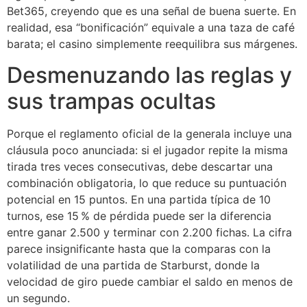
Bet365, creyendo que es una señal de buena suerte. En
realidad, esa “bonificación” equivale a una taza de café
barata; el casino simplemente reequilibra sus márgenes.
Desmenuzando las reglas y
sus trampas ocultas
Porque el reglamento oficial de la generala incluye una
cláusula poco anunciada: si el jugador repite la misma
tirada tres veces consecutivas, debe descartar una
combinación obligatoria, lo que reduce su puntuación
potencial en 15 puntos. En una partida típica de 10
turnos, ese 15 % de pérdida puede ser la diferencia
entre ganar 2.500 y terminar con 2.200 fichas. La cifra
parece insignificante hasta que la comparas con la
volatilidad de una partida de Starburst, donde la
velocidad de giro puede cambiar el saldo en menos de
un segundo.