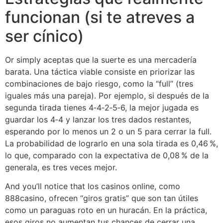
funcionan (si te atreves a
ser cínico)
Or simply aceptas que la suerte es una mercadería
barata. Una táctica viable consiste en priorizar las
combinaciones de bajo riesgo, como la “full” (tres
iguales más una pareja). Por ejemplo, si después de la
segunda tirada tienes 4‑4‑2‑5‑6, la mejor jugada es
guardar los 4‑4 y lanzar los tres dados restantes,
esperando por lo menos un 2 o un 5 para cerrar la full.
La probabilidad de lograrlo en una sola tirada es 0,46 %,
lo que, comparado con la expectativa de 0,08 % de la
generala, es tres veces mejor.
And you’ll notice that los casinos online, como
888casino, ofrecen “giros gratis” que son tan útiles
como un paraguas roto en un huracán. En la práctica,
esos giros no aumentan tus chances de cerrar una