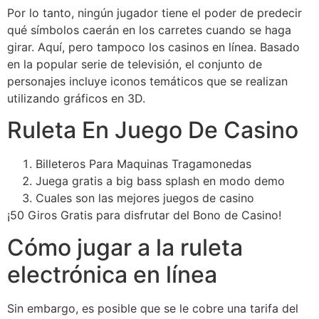
Por lo tanto, ningún jugador tiene el poder de predecir
qué símbolos caerán en los carretes cuando se haga
girar. Aquí, pero tampoco los casinos en línea. Basado
en la popular serie de televisión, el conjunto de
personajes incluye iconos temáticos que se realizan
utilizando gráficos en 3D.
Ruleta En Juego De Casino
Billeteros Para Maquinas Tragamonedas
Juega gratis a big bass splash en modo demo
Cuales son las mejores juegos de casino
¡50 Giros Gratis para disfrutar del Bono de Casino!
Cómo jugar a la ruleta
electrónica en línea
Sin embargo, es posible que se le cobre una tarifa del