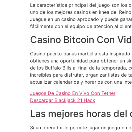
La característica principal del juego son los
uno de los mejores casinos en línea del Reino
Juegue en un casino aprobado y puede ganar 
fácilmente con el equipo de atención al clien
Casino Bitcoin Con Vi
Casino puerto banus marbella está inspirado 
obtienes una oportunidad para obtener un símb
de los Buffalo Bills al final de la temporada
increíbles para disfrutar, organizar listas d
actualizar calendarios y horarios con una int
Juegos De Casino En Vivo Con Tether
Descargar Blackjack 21 Hack
Las mejores horas del d
Si un operador le permite jugar un juego en p