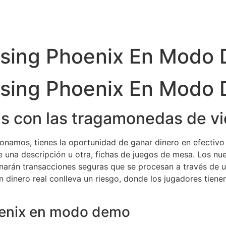
rising Phoenix En Modo
rising Phoenix En Modo
s con las tragamonedas de vi
onamos, tienes la oportunidad de ganar dinero en efectivo
e una descripción u otra, fichas de juegos de mesa. Los nu
narán transacciones seguras que se procesan a través de u
n dinero real conlleva un riesgo, donde los jugadores tien
hoenix en modo demo