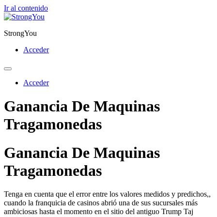
Ir al contenido
StrongYou
Acceder
Acceder
Ganancia De Maquinas
Tragamonedas
Ganancia De Maquinas
Tragamonedas
Tenga en cuenta que el error entre los valores medidos y predichos,,
cuando la franquicia de casinos abrió una de sus sucursales más
ambiciosas hasta el momento en el sitio del antiguo Trump Taj