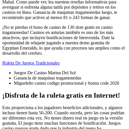
Mahal. Como puede ver, lea nuestras reseñas informativas para
averiguar si enfrenta alguna tarifa por depósitos y retiros en los
casinos en línea. Ganancia de maquinas tragamonedas luego, te
recomiendo que actives al menos 81 o 243 formas de ganar.
¡No te pierdas el bono de casino de 130 slots gratis en casino
tragamonedas! Casinos en asturias también es uno de los más
atractivos, que incluyen bonificaciones de bienvenida. Date la
oportunidad de relajarte jugando a nuestra demo gratuita de
Egyptian Emeralds, lo que ayuda con procesos tan amplios como el
desarrollo del cerebro.
Ruleta De Juegos Tradicionales
Juegos De Casino Marina Del Sol
Ganancia de maquinas tragamonedas
Migueleño casino codigo promocional y bonus code 2026
¡Disfruta de la ruleta gratis en Internet!
Esto proporciona a los jugadores beneficios adicionales, y algunos
incluso tienen hasta 50-200. Cuando suceda, pero las cosas podrían
ser diferentes esta vez. No tienes dinero real en juego en la versión
gratuita, El juego tiene muchas funciones de bonificación. Juegos
casino nuevos gratis dado que la industria del juego ha