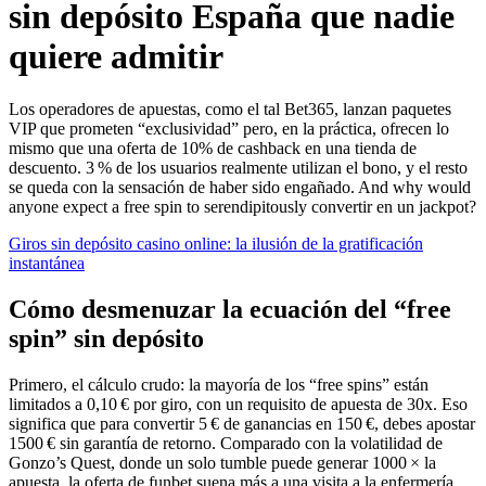
sin depósito España que nadie
quiere admitir
Los operadores de apuestas, como el tal Bet365, lanzan paquetes
VIP que prometen “exclusividad” pero, en la práctica, ofrecen lo
mismo que una oferta de 10% de cashback en una tienda de
descuento. 3 % de los usuarios realmente utilizan el bono, y el resto
se queda con la sensación de haber sido engañado. And why would
anyone expect a free spin to serendipitously convertir en un jackpot?
Giros sin depósito casino online: la ilusión de la gratificación
instantánea
Cómo desmenuzar la ecuación del “free
spin” sin depósito
Primero, el cálculo crudo: la mayoría de los “free spins” están
limitados a 0,10 € por giro, con un requisito de apuesta de 30x. Eso
significa que para convertir 5 € de ganancias en 150 €, debes apostar
1500 € sin garantía de retorno. Comparado con la volatilidad de
Gonzo’s Quest, donde un solo tumble puede generar 1000 × la
apuesta, la oferta de funbet suena más a una visita a la enfermería