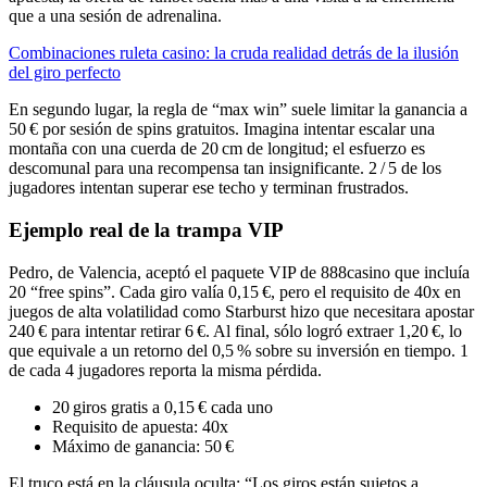
que a una sesión de adrenalina.
Combinaciones ruleta casino: la cruda realidad detrás de la ilusión
del giro perfecto
En segundo lugar, la regla de “max win” suele limitar la ganancia a
50 € por sesión de spins gratuitos. Imagina intentar escalar una
montaña con una cuerda de 20 cm de longitud; el esfuerzo es
descomunal para una recompensa tan insignificante. 2 / 5 de los
jugadores intentan superar ese techo y terminan frustrados.
Ejemplo real de la trampa VIP
Pedro, de Valencia, aceptó el paquete VIP de 888casino que incluía
20 “free spins”. Cada giro valía 0,15 €, pero el requisito de 40x en
juegos de alta volatilidad como Starburst hizo que necesitara apostar
240 € para intentar retirar 6 €. Al final, sólo logró extraer 1,20 €, lo
que equivale a un retorno del 0,5 % sobre su inversión en tiempo. 1
de cada 4 jugadores reporta la misma pérdida.
20 giros gratis a 0,15 € cada uno
Requisito de apuesta: 40x
Máximo de ganancia: 50 €
El truco está en la cláusula oculta: “Los giros están sujetos a