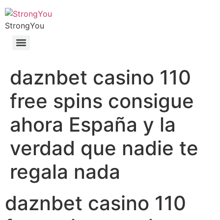
StrongYou
daznbet casino 110
free spins consigue
ahora España y la
verdad que nadie te
regala nada
daznbet casino 110