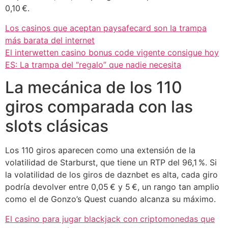
0,10 €.
Los casinos que aceptan paysafecard son la trampa
más barata del internet
El interwetten casino bonus code vigente consigue hoy
ES: La trampa del “regalo” que nadie necesita
La mecánica de los 110
giros comparada con las
slots clásicas
Los 110 giros aparecen como una extensión de la
volatilidad de Starburst, que tiene un RTP del 96,1 %. Si
la volatilidad de los giros de daznbet es alta, cada giro
podría devolver entre 0,05 € y 5 €, un rango tan amplio
como el de Gonzo’s Quest cuando alcanza su máximo.
El casino para jugar blackjack con criptomonedas que