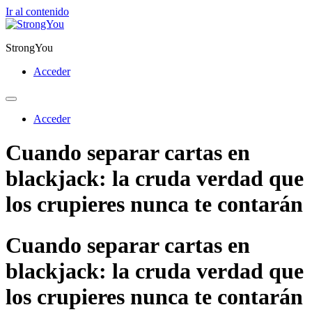
Ir al contenido
StrongYou
Acceder
Acceder
Cuando separar cartas en
blackjack: la cruda verdad que
los crupieres nunca te contarán
Cuando separar cartas en
blackjack: la cruda verdad que
los crupieres nunca te contarán