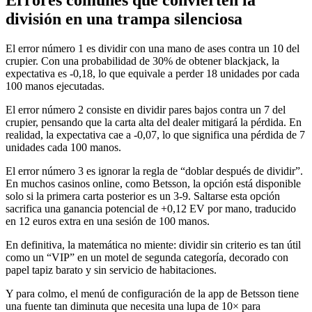
división en una trampa silenciosa
El error número 1 es dividir con una mano de ases contra un 10 del
crupier. Con una probabilidad de 30% de obtener blackjack, la
expectativa es -0,18, lo que equivale a perder 18 unidades por cada
100 manos ejecutadas.
El error número 2 consiste en dividir pares bajos contra un 7 del
crupier, pensando que la carta alta del dealer mitigará la pérdida. En
realidad, la expectativa cae a -0,07, lo que significa una pérdida de 7
unidades cada 100 manos.
El error número 3 es ignorar la regla de “doblar después de dividir”.
En muchos casinos online, como Betsson, la opción está disponible
solo si la primera carta posterior es un 3‑9. Saltarse esta opción
sacrifica una ganancia potencial de +0,12 EV por mano, traducido
en 12 euros extra en una sesión de 100 manos.
En definitiva, la matemática no miente: dividir sin criterio es tan útil
como un “VIP” en un motel de segunda categoría, decorado con
papel tapiz barato y sin servicio de habitaciones.
Y para colmo, el menú de configuración de la app de Betsson tiene
una fuente tan diminuta que necesita una lupa de 10× para