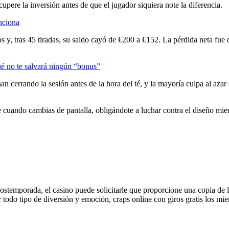
upere la inversión antes de que el jugador siquiera note la diferencia.
enciona
tos y, tras 45 tiradas, su saldo cayó de €200 a €152. La pérdida neta 
é no te salvará ningún “bonus”
an cerrando la sesión antes de la hora del té, y la mayoría culpa al azar
ce cuando cambias de pantalla, obligándote a luchar contra el diseño mie
ostemporada, el casino puede solicitarle que proporcione una copia de l
 todo tipo de diversión y emoción, craps online con giros gratis los m