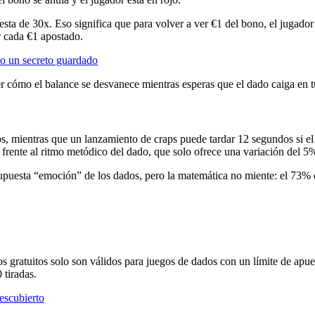
esta de 30x. Eso significa que para volver a ver €1 del bono, el jugador
 cada €1 apostado.
no un secreto guardado
ver cómo el balance se desvanece mientras esperas que el dado caiga en t
 mientras que un lanzamiento de craps puede tardar 12 segundos si el c
rente al ritmo metódico del dado, que solo ofrece una variación del 5% 
 supuesta “emoción” de los dados, pero la matemática no miente: el 73% 
os gratuitos solo son válidos para juegos de dados con un límite de apu
 tiradas.
descubierto