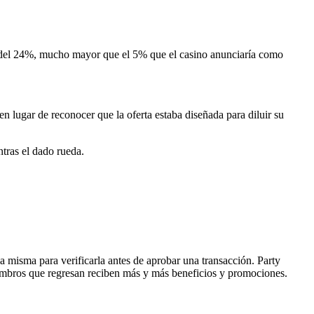
fue del 24%, mucho mayor que el 5% que el casino anunciaría como
 en lugar de reconocer que la oferta estaba diseñada para diluir su
ntras el dado rueda.
a misma para verificarla antes de aprobar una transacción. Party
iembros que regresan reciben más y más beneficios y promociones.