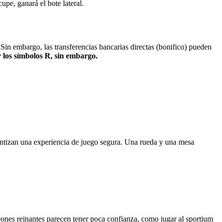
upe, ganará el bote lateral.
 Sin embargo, las transferencias bancarias directas (bonifico) pueden
r los símbolos R, sin embargo.
antizan una experiencia de juego segura. Una rueda y una mesa
peones reinantes parecen tener poca confianza, como jugar al sportium