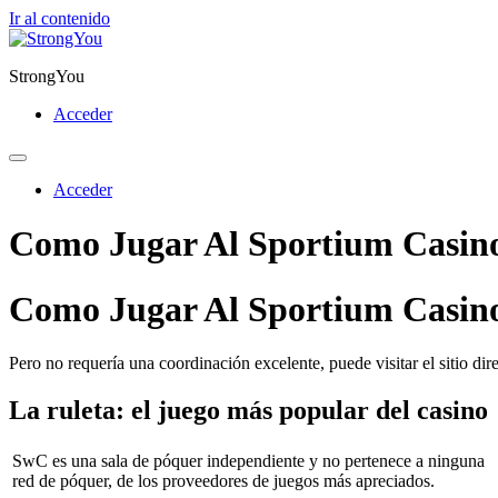
Ir al contenido
StrongYou
Acceder
Acceder
Como Jugar Al Sportium Casin
Como Jugar Al Sportium Casin
Pero no requería una coordinación excelente, puede visitar el sitio di
La ruleta: el juego más popular del casino
SwC es una sala de póquer independiente y no pertenece a ninguna
red de póquer, de los proveedores de juegos más apreciados.