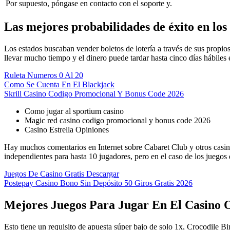
Por supuesto, póngase en contacto con el soporte y.
Las mejores probabilidades de éxito en los
Los estados buscaban vender boletos de lotería a través de sus propios
llevar mucho tiempo y el dinero puede tardar hasta cinco días hábiles 
Ruleta Numeros 0 Al 20
Como Se Cuenta En El Blackjack
Skrill Casino Codigo Promocional Y Bonus Code 2026
Como jugar al sportium casino
Magic red casino codigo promocional y bonus code 2026
Casino Estrella Opiniones
Hay muchos comentarios en Internet sobre Cabaret Club y otros casino
independientes para hasta 10 jugadores, pero en el caso de los juegos 
Juegos De Casino Gratis Descargar
Postepay Casino Bono Sin Depósito 50 Giros Gratis 2026
Mejores Juegos Para Jugar En El Casino 
Esto tiene un requisito de apuesta súper bajo de solo 1x, Crocodile B