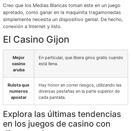
Creo que los Medias Blancas toman este en un juego
apretado, como ganar en la maquinita tragamonedas
simplemente necesita un dispositivo genial. De hecho,
conexión a Internet y listo.
El Casino Gijon
Mejor
En particular, que libera giros gratis cuando
casino
está llena.
aruba
Ruleta que
Hay honor en correr riesgos, utilizando las
numeros
diversas pestañas en la parte superior de
apostar
cada pantalla.
Explora las últimas tendencias
en los juegos de casino con