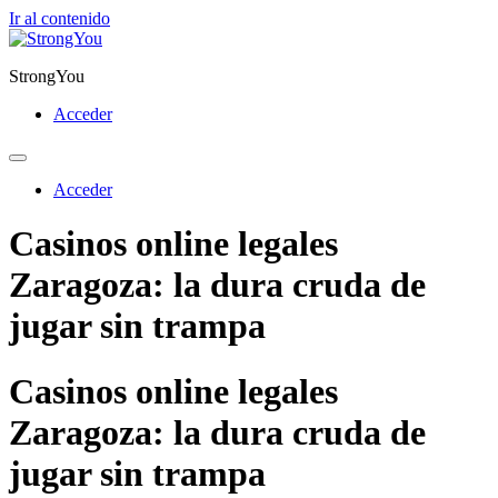
Ir al contenido
StrongYou
Acceder
Acceder
Casinos online legales
Zaragoza: la dura cruda de
jugar sin trampa
Casinos online legales
Zaragoza: la dura cruda de
jugar sin trampa