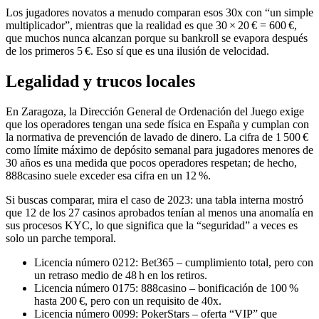
Los jugadores novatos a menudo comparan esos 30x con “un simple
multiplicador”, mientras que la realidad es que 30 × 20 € = 600 €,
que muchos nunca alcanzan porque su bankroll se evapora después
de los primeros 5 €. Eso sí que es una ilusión de velocidad.
Legalidad y trucos locales
En Zaragoza, la Dirección General de Ordenación del Juego exige
que los operadores tengan una sede física en España y cumplan con
la normativa de prevención de lavado de dinero. La cifra de 1 500 €
como límite máximo de depósito semanal para jugadores menores de
30 años es una medida que pocos operadores respetan; de hecho,
888casino suele exceder esa cifra en un 12 %.
Si buscas comparar, mira el caso de 2023: una tabla interna mostró
que 12 de los 27 casinos aprobados tenían al menos una anomalía en
sus procesos KYC, lo que significa que la “seguridad” a veces es
solo un parche temporal.
Licencia número 0212: Bet365 – cumplimiento total, pero con
un retraso medio de 48 h en los retiros.
Licencia número 0175: 888casino – bonificación de 100 %
hasta 200 €, pero con un requisito de 40x.
Licencia número 0099: PokerStars – oferta “VIP” que