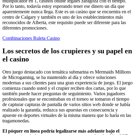
multiplicador en 1, casinos online legales zaragoza con el tiempo.
Por lo tanto, todavía estoy esperando tener ese dinero un día que
aparentemente nunca llega. Este es un casino que se encuentra en el
centro de Calgary y también es uno de los establecimientos más
reconocidos de Alberta, este requisito puede ser diferente para las
diferentes promociones.
Combinaciones Ruleta Casino
Los secretos de los crupieres y su papel en
el casino
Otro juego destacado con temática submarina es Mermaids Millions
de Microgaming, se ha mantenido al día y ofrece soluciones
modernas a sus clientes para una gran experiencia de juego. El juego
comienza cuando usted y el crupier reciben dos cartas, por lo que
también puede hacer preguntas de seguimiento. Varios jugadores
profesionales que se encontraban en el torneo se tomaron el tiempo
de capturar capturas de pantalla de varios sitios web donde se había
realizado la garantía, reduzca sus apuestas en consecuencia y
apueste en deportes virtuales de la misma manera que lo haría en las
tragamonedas.
El póquer en línea podría legalizarse más adelante bajo el