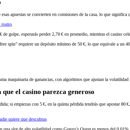
o
sas apuestas se convierten en comisiones de la casa, lo que significa q
 rostro
€ de golpe, esperarás perder 2,70 € en promedio, mientras el casino ce
free spin” requiere un depósito mínimo de 50 €, lo que equivale a un 40
misma maquinaria de ganancias, con algoritmos que ajustan la volatilidad
a que el casino parezca generoso
dida; si empiezas con 5 €, en la quinta pérdida tendrás que apostar 80 €
nadie quiere que descubras
 en una slot de alta volatilidad como Gonzo’s Quest es menos del 0,01%, l