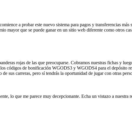
 comience a probar este nuevo sistema para pagos y transferencias más 
mio mayor que se puede ganar en un sitio web diferente como otros cas
banderas rojas de las que preocuparse. Cobramos nuestras fichas y lue
r los códigos de bonificación WGODS3 y WGODS4 para el depósito respe
de sus carreras, pero sí tendrás la oportunidad de jugar con otras per
ciente, lo que me parece muy decepcionante. Echa un vistazo a nuestra 