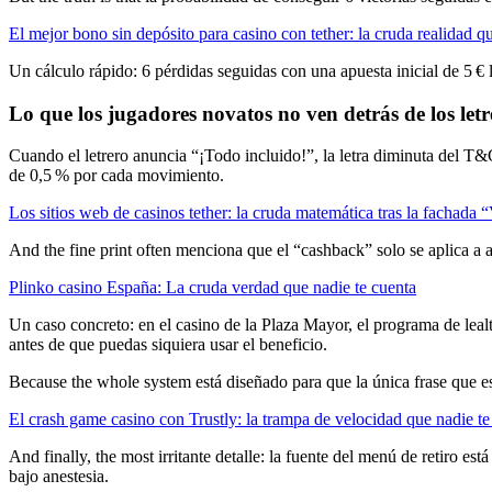
El mejor bono sin depósito para casino con tether: la cruda realidad q
Un cálculo rápido: 6 pérdidas seguidas con una apuesta inicial de 5 €
Lo que los jugadores novatos no ven detrás de los letre
Cuando el letrero anuncia “¡Todo incluido!”, la letra diminuta del T&C
de 0,5 % por cada movimiento.
Los sitios web de casinos tether: la cruda matemática tras la fachada 
And the fine print often menciona que el “cashback” solo se aplica a 
Plinko casino España: La cruda verdad que nadie te cuenta
Un caso concreto: en el casino de la Plaza Mayor, el programa de leal
antes de que puedas siquiera usar el beneficio.
Because the whole system está diseñado para que la única frase que esc
El crash game casino con Trustly: la trampa de velocidad que nadie te
And finally, the most irritante detalle: la fuente del menú de retiro e
bajo anestesia.