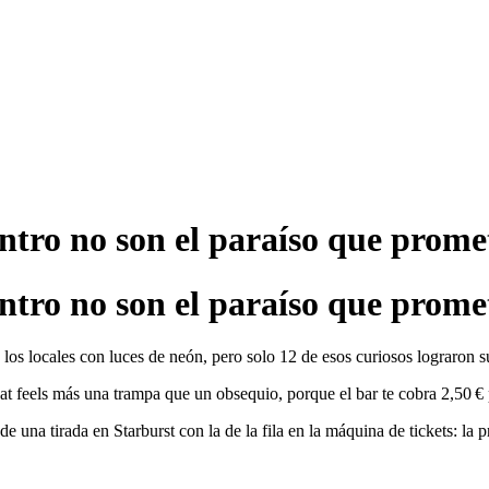
ntro no son el paraíso que prome
ntro no son el paraíso que prome
 a los locales con luces de neón, pero solo 12 de esos curiosos lograron 
that feels más una trampa que un obsequio, porque el bar te cobra 2,50 €
una tirada en Starburst con la de la fila en la máquina de tickets: la