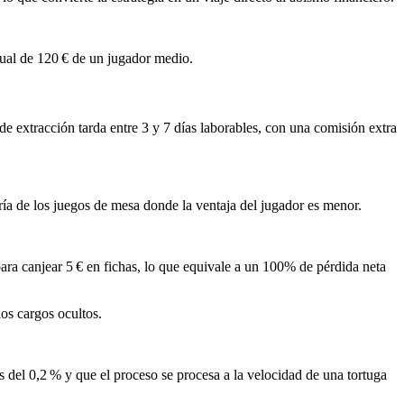
sual de 120 € de un jugador medio.
de extracción tarda entre 3 y 7 días laborables, con una comisión extra
ría de los juegos de mesa donde la ventaja del jugador es menor.
ara canjear 5 € en fichas, lo que equivale a un 100% de pérdida neta
los cargos ocultos.
 es del 0,2 % y que el proceso se procesa a la velocidad de una tortuga