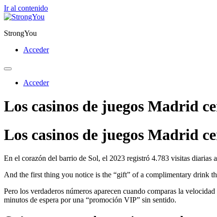
Ir al contenido
StrongYou
Acceder
Acceder
Los casinos de juegos Madrid ce
Los casinos de juegos Madrid ce
En el corazón del barrio de Sol, el 2023 registró 4.783 visitas diarias
And the first thing you notice is the “gift” of a complimentary drink 
Pero los verdaderos números aparecen cuando comparas la velocidad de 
minutos de espera por una “promoción VIP” sin sentido.