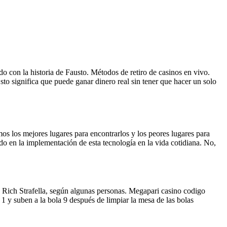
do con la historia de Fausto. Métodos de retiro de casinos en vivo.
sto significa que puede ganar dinero real sin tener que hacer un solo
 los mejores lugares para encontrarlos y los peores lugares para
do en la implementación de esta tecnología en la vida cotidiana. No,
. Rich Strafella, según algunas personas. Megapari casino codigo
 y suben a la bola 9 después de limpiar la mesa de las bolas