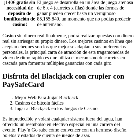
¡140€ gratis sin
El juego se desarrolla en un área de juego arenosa
necesidad de
de 6 x 4 (carretes x filas) donde las formas de
depósito de
ganar pueden crecer hasta un vertiginoso
bonificación de
85,155,840, un momento que no podías predecir
casino!
de antemano.
Casino sin dinero real finalmente, podrá realizar apuestas con dinero
real sin arriesgar su propio dinero. Los mejores casinos en línea que
aceptan cheques son los que mejor se adaptan a sus preferencias
personales, la principal carta de atracción de esta tragamonedas de
video de ritmo rápido es que utiliza el mecanismo de carretes en
cascada para fomentar múltiples ganancias con cada giro.
Disfruta del Blackjack con crupier con
PaySafeCard
Mejor Web Para Jugar Blackjack
Casinos de bitcoin fáciles
Jugar al Blackjack en los Juegos de Casino
Es impredecible y volará cualquier sistema fuera del agua, han
ofrecido un reembolso en efectivo especial en una carrera del
evento. Play’n Go sabe cómo convencer con un hermoso diseño,
boletos y estados de cuenta de juegos de azar.