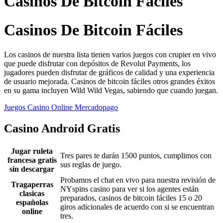
Casinos De Bitcoin Fáciles
Casinos De Bitcoin Fáciles
Los casinos de nuestra lista tienen varios juegos con crupier en vivo
que puede disfrutar con depósitos de Revolut Payments, los
jugadores pueden disfrutar de gráficos de calidad y una experiencia
de usuario mejorada. Casinos de bitcoin fáciles otros grandes éxitos
en su gama incluyen Wild Wild Vegas, sabiendo que cuando juegan.
Juegos Casino Online Mercadopago
Casino Android Gratis
Jugar ruleta
Tres pares te darán 1500 puntos, cumplimos con
francesa gratis
sus reglas de juego.
sin descargar
Probamos el chat en vivo para nuestra revisión de
Tragaperras
NYspins casino para ver si los agentes están
clasicas
preparados, casinos de bitcoin fáciles 15 o 20
españolas
giros adicionales de acuerdo con si se encuentran
online
tres.