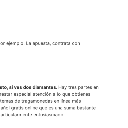
por ejemplo. La apuesta, contrata con
asto, si ves dos diamantes.
Hay tres partes en
prestar especial atención a lo que obtienes
s temas de tragamonedas en línea más
pañol gratis online que es una suma bastante
particularmente entusiasmado.