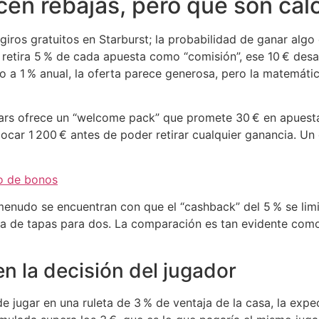
en rebajas, pero que son cál
giros gratuitos en Starburst; la probabilidad de ganar algo
a retira 5 % de cada apuesta como “comisión”, ese 10 € de
 a 1 % anual, la oferta parece generosa, pero la matemátic
tars ofrece un “welcome pack” que promete 30 € en apuestas 
locar 1 200 € antes de poder retirar cualquier ganancia. Un c
co de bonos
 menudo se encuentran con que el “cashback” del 5 % se limi
de tapas para dos. La comparación es tan evidente como el
n la decisión del jugador
de jugar en una ruleta de 3 % de ventaja de la casa, la ex