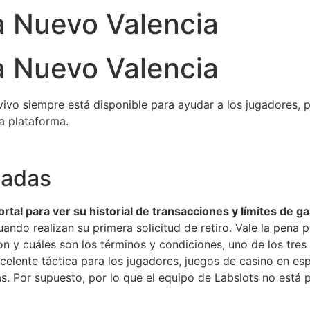
a Nuevo Valencia
a Nuevo Valencia
vivo siempre está disponible para ayudar a los jugadores, 
a plataforma.
madas
tal para ver su historial de transacciones y límites de g
uando realizan su primera solicitud de retiro. Vale la pena 
 y cuáles son los términos y condiciones, uno de los tre
celente táctica para los jugadores, juegos de casino en es
 Por supuesto, por lo que el equipo de Labslots no está 