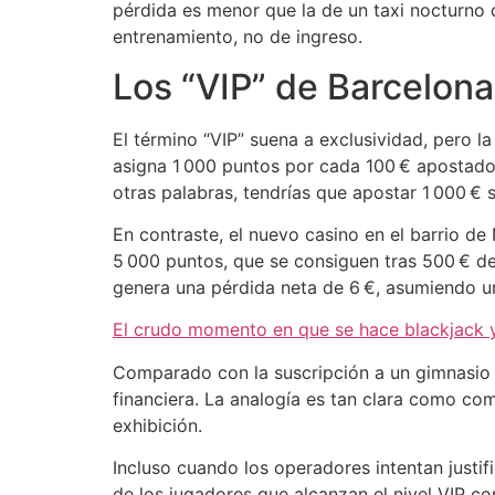
pérdida es menor que la de un taxi nocturno d
entrenamiento, no de ingreso.
Los “VIP” de Barcelon
El término “VIP” suena a exclusividad, pero l
asigna 1 000 puntos por cada 100 € apostado
otras palabras, tendrías que apostar 1 000 €
En contraste, el nuevo casino en el barrio de
5 000 puntos, que se consiguen tras 500 € de
genera una pérdida neta de 6 €, asumiendo u
El crudo momento en que se hace blackjack y 
Comparado con la suscripción a un gimnasio 
financiera. La analogía es tan clara como co
exhibición.
Incluso cuando los operadores intentan justifi
de los jugadores que alcanzan el nivel VIP 