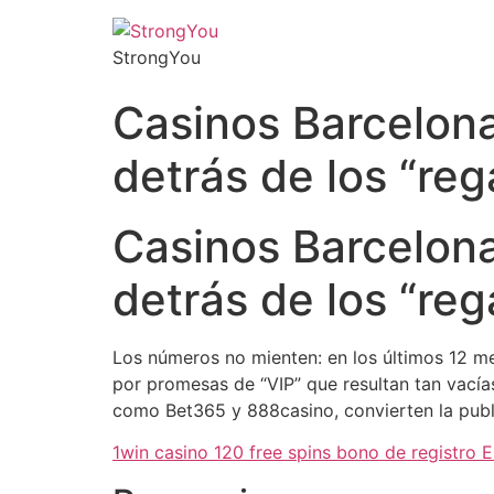
StrongYou
Casinos Barcelona
detrás de los “reg
Casinos Barcelona
detrás de los “reg
Los números no mienten: en los últimos 12 me
por promesas de “VIP” que resultan tan vacías
como Bet365 y 888casino, convierten la publi
1win casino 120 free spins bono de registro