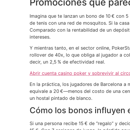
Promociones que parec
Imagina que te lanzan un bono de 10 € con 5 
de tenis con una red de mosquitos. Si la cas
Comparado con la rentabilidad de un depósito
intereses.
Y mientras tanto, en el sector online, PokerS
rollover de 40x, lo que obliga al jugador a co
decir, un 2,5 % de efectividad real.
Abrir cuenta casino poker y sobrevivir al cir
En la práctica, los jugadores de Barcelona a
equivale a 20 €—menos del costo de una cena 
un hostal pintado de blanco.
Cómo los bonos influyen e
Si una persona recibe 15 € de “regalo” y deci