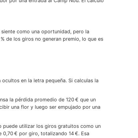
ador por una entrada al Camp Nou. El cálculo
se siente como una oportunidad, pero la
5 % de los giros no generan premio, lo que es
ocultos en la letra pequeña. Si calculas la
pensa la pérdida promedio de 120 € que un
bir una flor y luego ser empujado por una
puede utilizar los giros gratuitos como un
 0,70 € por giro, totalizando 14 €. Esa