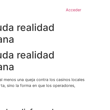
Acceder
uda realidad
lana
uda realidad
lana
l menos una queja contra los casinos locales
rta, sino la forma en que los operadores,