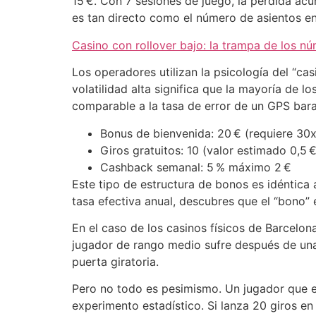
15 €. Con 7 sesiones de juego, la pérdida ac
es tan directo como el número de asientos en
Casino con rollover bajo: la trampa de los n
Los operadores utilizan la psicología del “ca
volatilidad alta significa que la mayoría de l
comparable a la tasa de error de un GPS bara
Bonus de bienvenida: 20 € (requiere 30x
Giros gratuitos: 10 (valor estimado 0,5 
Cashback semanal: 5 % máximo 2 €
Este tipo de estructura de bonos es idéntica 
tasa efectiva anual, descubres que el “bono”
En el caso de los casinos físicos de Barcelon
jugador de rango medio sufre después de una
puerta giratoria.
Pero no todo es pesimismo. Un jugador que en
experimento estadístico. Si lanza 20 giros en