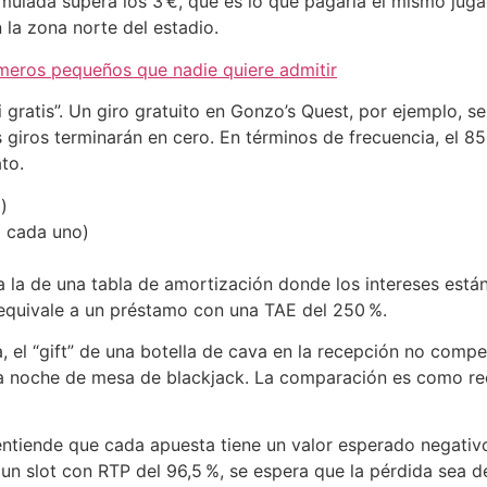
umulada supera los 3 €, que es lo que pagaría el mismo jug
 la zona norte del estadio.
úmeros pequeños que nadie quiere admitir
si gratis”. Un giro gratuito en Gonzo’s Quest, por ejemplo, 
os giros terminarán en cero. En términos de frecuencia, el 8
to.
)
€ cada uno)
a la de una tabla de amortización donde los intereses están 
 equivale a un préstamo con una TAE del 250 %.
a, el “gift” de una botella de cava en la recepción no com
 noche de mesa de blackjack. La comparación es como reci
tiende que cada apuesta tiene un valor esperado negativo 
 un slot con RTP del 96,5 %, se espera que la pérdida sea de